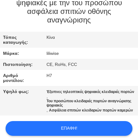
ΈΛΕΓΧΟΣ
ψηφιακές με την του προσώπου
ασφάλεια σπιτιών οθόνης
αναγνώρισης
ΜΑΣ
ΕΛΆΤΕ
Τόπος
Κίνα
ΣΕ
καταγωγής:
ΕΠΑΦΉ
Μάρκα:
liliwise
ΜΕ
Πιστοποίηση:
CE, RoHs, FCC
Αριθμό
H7
ΕΙΔΉΣΕΙΣ
μοντέλου:
Υψηλό φως:
Έξυπνες τηλεοπτικές ψηφιακές κλειδαριές πορτών
,
NEWS
Του προσώπου κλειδαριές πορτών αναγνώρισης
ψηφιακές
,
Ασφάλεια σπιτιών κλειδαριών πορτών καμερών
SITEMAP
ΕΠΑΦΉ!