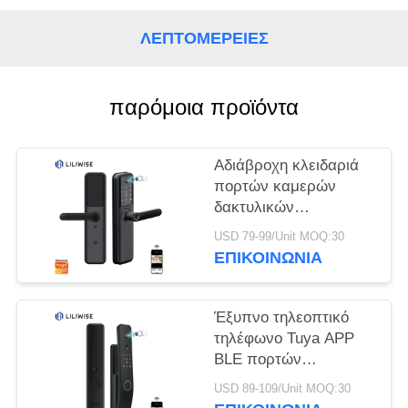
ΠΟΛΙΤΙΚΉ
ΜΥΣΤΙΚΌΤΗΤΑΣ
ΛΕΠΤΟΜΈΡΕΙΕΣ
παρόμοια προϊόντα
Αδιάβροχη κλειδαριά
πορτών καμερών
δακτυλικών
αποτυπωμάτων
USD 79-99/Unit MOQ:30
έξυπνη με τηλεοπτικό
ΕΠΙΚΟΙΝΩΝΊΑ
Dobell
Έξυπνο τηλεοπτικό
τηλέφωνο Tuya APP
BLE πορτών
κλειδαριών πορτών
USD 89-109/Unit MOQ:30
καμερών ODM