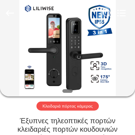
Light
Source
Electronics
Technology
Limited.
All
Rights
Reserved.
ΣΠΊΤΙ
ΠΡΟΪΌΝΤΑ
ΠΕΡΊΠΟΥ
ΕΜΕΊΣ
ΓΎΡΟΣ
ΕΡΓΟΣΤΑΣΊΩΝ
Κλειδαριά πόρτας κάμερας
Έξυπνες τηλεοπτικές πορτών
ΠΟΙΟΤΙΚΌΣ
κλειδαριές πορτών κουδουνιών