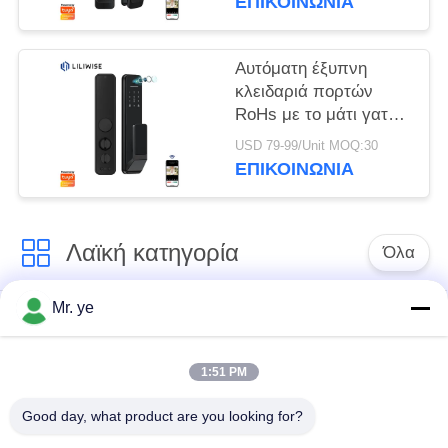
ΕΠΙΚΟΙΝΩΝΊΑ
Αυτόματη έξυπνη
κλειδαριά πορτών
RoHs με το μάτι γατών
καμερών HD Tuya
USD 79-99/Unit MOQ:30
APP
ΕΠΙΚΟΙΝΩΝΊΑ
Λαϊκή κατηγορία
Όλα
Mr. ye
Δακτυλικών
Ηλεκτρονικές
αποτυπωμάτων
κλειδαριές
κλείδωμα θυρών
1:51 PM
Good day, what product are you looking for?
Κλειδαριά πορτών
Κλειδαριά πόρτας