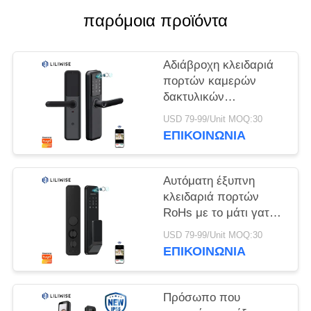
ΠΟΛΙΤΙΚΉ
παρόμοια προϊόντα
ΜΥΣΤΙΚΌΤΗΤΑΣ
Αδιάβροχη κλειδαριά
πορτών καμερών
δακτυλικών
αποτυπωμάτων
USD 79-99/Unit MOQ:30
έξυπνη με τηλεοπτικό
ΕΠΙΚΟΙΝΩΝΊΑ
Dobell
Αυτόματη έξυπνη
κλειδαριά πορτών
RoHs με το μάτι γατών
καμερών HD Tuya
USD 79-99/Unit MOQ:30
APP
ΕΠΙΚΟΙΝΩΝΊΑ
Πρόσωπο που