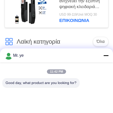
ανιχνεύει την έξυπνη
ψηφιακή κλειδαριά
πορτών με τον
USD 99-119/Unit MOQ:30
αναγνώστη
ΕΠΙΚΟΙΝΩΝΊΑ
δακτυλικών
αποτυπωμάτων FPC
Λαϊκή κατηγορία
Όλα
Mr. ye
Δακτυλικών
Ηλεκτρονικές
αποτυπωμάτων
κλειδαριές
κλείδωμα θυρών
11:42 PM
Good day, what product are you looking for?
Κλειδαριά πορτών
Κλειδαριά πόρτας
αναγνώρισης
κάμερας
προσώπου
αυτόματη κλειδαριά
Κλειδαριά πορτών