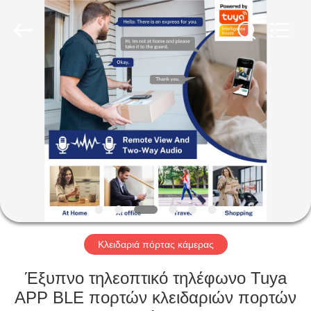
Light
Source
Electronics
Technology
Limited.
All
Rights
Reserved.
ΣΠΊΤΙ
ΠΡΟΪΌΝΤΑ
ΠΕΡΊΠΟΥ
ΕΜΕΊΣ
ΓΎΡΟΣ
ΕΡΓΟΣΤΑΣΊΩΝ
Κλειδαριά πόρτας κάμερας
Έξυπνο τηλεοπτικό τηλέφωνο Tuya
ΠΟΙΟΤΙΚΌΣ
APP BLE πορτών κλειδαριών πορτών