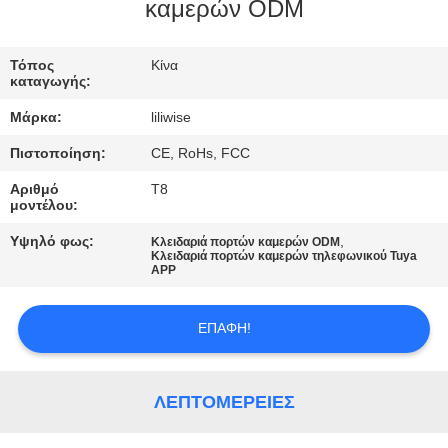
ΈΛΕΓΧΟΣ
καμερών ODM
ΜΑΣ
Τόπος
Κίνα
καταγωγής:
ΕΛΆΤΕ
Μάρκα:
liliwise
ΣΕ
Πιστοποίηση:
CE, RoHs, FCC
ΕΠΑΦΉ
Αριθμό
T8
ΜΕ
μοντέλου:
Υψηλό φως:
,
Κλειδαριά πορτών καμερών ODM
Κλειδαριά πορτών καμερών τηλεφωνικού Tuya
ΕΙΔΉΣΕΙΣ
APP
NEWS
ΕΠΑΦΉ!
SITEMAP
ΛΕΠΤΟΜΈΡΕΙΕΣ