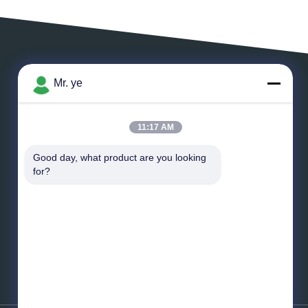
Mr. ye
ΑΦΗΣΤΕ ΈΝΑ ΜΗΝΥΜΑ
11:17 AM
Good day, what product are you looking 
for?
*
Ηλεκτρονικό ταχυδρομείο
*
Μήνυμα
Στείλετε