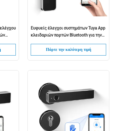
 ελέγχου
Ευφυείς έλεγχοι συστημάτων Tuya App
κών
κλειδαριών πορτών Bluetooth για την
εγχώρια χρήση
ή
Πάρτε την καλύτερη τιμή