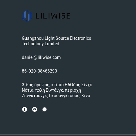
Guangzhou Light Source Electronics
Technology Limited
daniel@liliwise.com
86-020-38466290
3-5ος όροφος, κτίριο F.5Οδός Σίνχε
Νότια, πόλη Σιντάνγκ, περιοχή
Ζενγκτσένγκ, Γκουάνγκτσοου, Κίνα