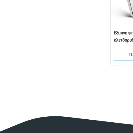
Έξυπνη ψ
κλειδαρι
ανοξείδω
Bluetooth
Πά