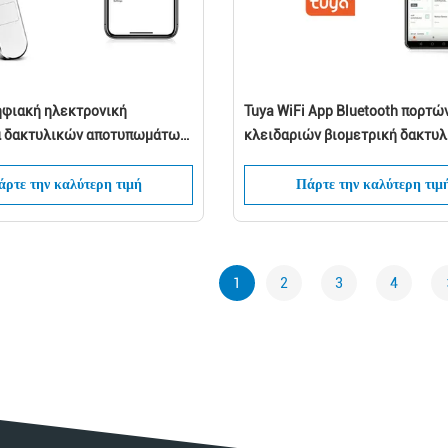
ηφιακή ηλεκτρονική
Tuya WiFi App Bluetooth πορτώ
ά δακτυλικών αποτυπωμάτων
κλειδαριών βιομετρική δακτυ
του κλειδαριών πορτών
αποτυπωμάτων πορτών λαβών
 ασφάλειας
ψηφιακή κλειδαριά πορτών Key
ρτε την καλύτερη τιμή
Πάρτε την καλύτερη τιμ
έξυπνη
1
2
3
4