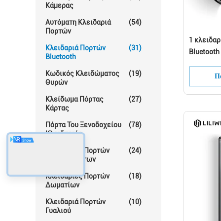
Κάμερας
Αυτόματη Κλειδαριά
(54)
Πορτών
1 κλειδαρ
Κλειδαριά Πορτών
(31)
Bluetooth
Bluetooth
Κωδικός Κλειδώματος
(19)
Πά
Θυρών
Κλείδωμα Πόρτας
(27)
Κάρτας
Πόρτα Του Ξενοδοχείου
(78)
Κλειδαριές
Κλειδαριές Πορτών
(24)
Διαμερισμάτων
Κλειδαριές Πορτών
(18)
Δωματίων
Κλειδαριά Πορτών
(10)
Γυαλιού