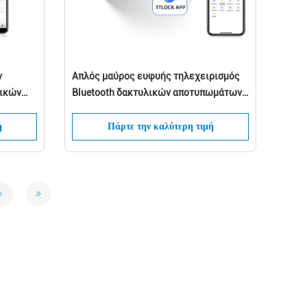
ν
Απλός μαύρος ευφυής τηλεχειρισμός
λικών
Bluetooth δακτυλικών αποτυπωμάτων
κλειδαριών πορτών Bluetooth
less
ή
Πάρτε την καλύτερη τιμή