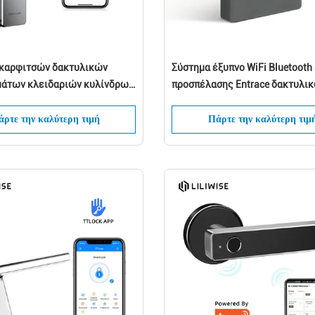
ί καρφιτσών δακτυλικών
Σύστημα έξυπνο WiFi Bluetooth
άτων κλειδαριών κυλίνδρων
προσπέλασης Entrace δακτυλι
Αφήστε ένα μήνυμα Θα σας καλέσουμε
του κλειδαριών πορτών
αποτυπωμάτων
 ξεκλειδώνει
σύντομα!
ρτε την καλύτερη τιμή
Πάρτε την καλύτερη τιμ
Υποβάλτε