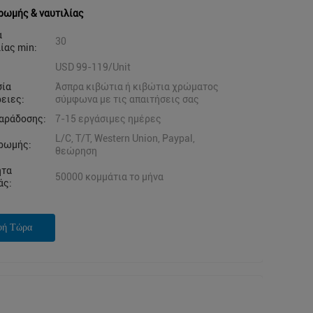
ρωμής & ναυτιλίας
α
30
ίας min:
USD 99-119/Unit
σία
Άσπρα κιβώτια ή κιβώτια χρώματος
ειες:
σύμφωνα με τις απαιτήσεις σας
αράδοσης:
7-15 εργάσιμες ημέρες
L/C, T/T, Western Union, Paypal,
ρωμής:
θεώρηση
ητα
50000 κομμάτια το μήνα
άς:
φή Τώρα