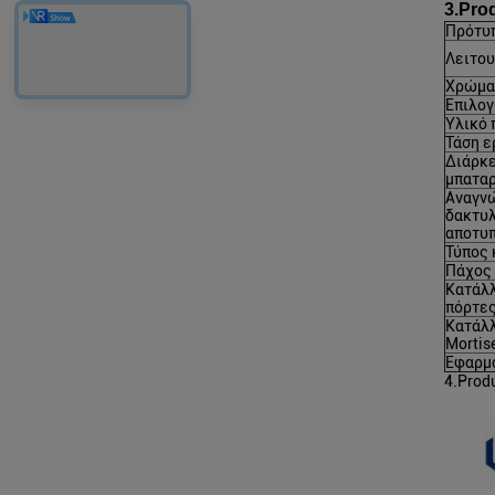
3.Pro
Πρότυ
Λειτου
Χρώμα
Επιλο
Υλικό 
Τάση ε
Διάρκ
μπατα
Αναγν
δακτυ
αποτυ
Τύπος
Πάχος
Κατάλλ
πόρτε
Κατάλλ
Mortis
Εφαρμ
4.Prod