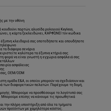
ς με την οθόνη
 κουδούνι πορτών, αλυσίδα ρολογιού Keyless,
δώνει, η κάρτα ξεκλειδώνει, ΚΑΡΦΏΝΕΙ τον κώδικα
ην έξυπνη κλειδαριά σας οποτεδήποτε και οπουδήποτε
α τηλέφωνο
α τα διάφορα σενάρια
ειριστείτε καλύτερα τα έξυπνα κτήριά σας
τη φορά να είναι γνωστή η εγχώρια ασφάλειά σας
 μετάλλων
μπειρία ασφάλειας
μης
ς σας, OEM/ODM
στη ομάδα Ε&Α, οι οποίοι μπορούν να σχεδιάσουν και
ρά των διαφορετικών πελατών. Παρέχουμε τη δομή,
μογής. Μπορούμε να προσθέσουμε το λογότυπό σας
ας. Μπορούμε επίσης να κάνουμε τις προωθητικά
και την πλήρη υποστήριξη από όλα τα τμήματα
φυών προϊόντων με χαμηλότερο κόστος.