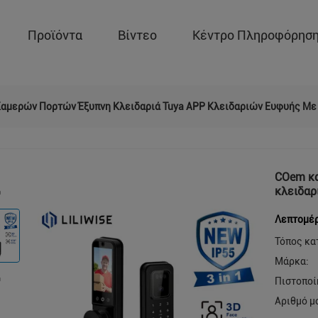
Προϊόντα
Βίντεο
Κέντρο Πληροφόρησ
αμερών Πορτών Έξυπνη Κλειδαριά Tuya APP Κλειδαριών Ευφυής Με
COem κα
κλειδαρ
Λεπτομέρ
Τόπος κα
Μάρκα:
Πιστοποί
Αριθμό μ