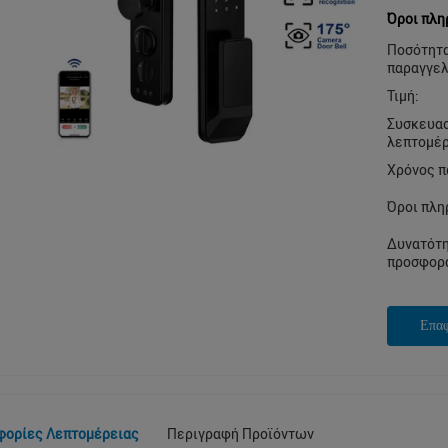
Όροι πλη
Ποσότητ
παραγγελ
Τιμή:
Συσκευα
λεπτομέρ
Χρόνος π
Όροι πλη
Δυνατότ
προσφορ
Επα
φορίες Λεπτομέρειας
Περιγραφή Προϊόντων