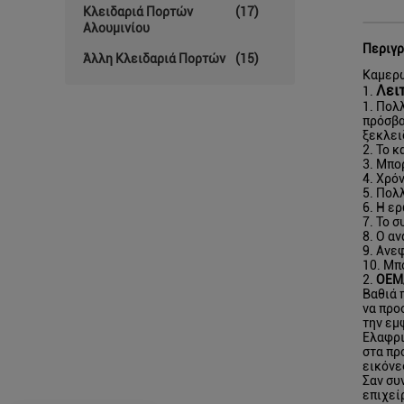
Κλειδαριά Πορτών
(17)
Αλουμινίου
Περιγρ
Άλλη Κλειδαριά Πορτών
(15)
Καμερώ
Λει
1.
1. Πολ
πρόσβα
ξεκλει
2. Το 
3. Μπο
4. Χρό
5. Πολ
6. Η ε
7. Το 
8. Ο α
9. Ανε
10. Μπ
2.
OEM
Βαθιά 
να προ
την εμ
Ελαφρι
στα πρ
εικόνες
Σαν συ
επιχεί