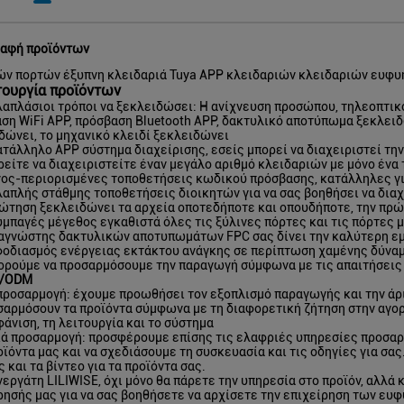
αφή προϊόντων
ν πορτών έξυπνη κλειδαριά Tuya APP κλειδαριών κλειδαριών ευφυή
τουργία προϊόντων
λαπλάσιοι τρόποι να ξεκλειδώσει: Η ανίχνευση προσώπου, τηλεοπτικό
ση WiFi APP, πρόσβαση Bluetooth APP, δακτυλικό αποτύπωμα ξεκλει
δώνει, το μηχανικό κλειδί ξεκλειδώνει
κατάλληλο APP σύστημα διαχείρισης, εσείς μπορεί να διαχειριστεί τ
ρείτε να διαχειριστείτε έναν μεγάλο αριθμό κλειδαριών με μόνο έν
νος-περιορισμένες τοποθετήσεις κωδικού πρόσβασης, κατάλληλες γι
λαπλής στάθμης τοποθετήσεις διοικητών για να σας βοηθήσει να διαχ
ρώτηση ξεκλειδώνει τα αρχεία οποτεδήποτε και οπουδήποτε, την πρώ
συμπαγές μέγεθος εγκαθιστά όλες τις ξύλινες πόρτες και τις πόρτες
ναγνώστης δακτυλικών αποτυπωμάτων FPC σας δίνει την καλύτερη ε
φοδιασμός ενέργειας εκτάκτου ανάγκης σε περίπτωση χαμένης δύνα
ορούμε να προσαρμόσουμε την παραγωγή σύμφωνα με τις απαιτήσει
/ODM
προσαρμογή: έχουμε προωθήσει τον εξοπλισμό παραγωγής και την άρι
σαρμόσουν τα προϊόντα σύμφωνα με τη διαφορετική ζήτηση στην αγο
φάνιση, τη λειτουργία και το σύστημα
ά προσαρμογή: προσφέρουμε επίσης τις ελαφριές υπηρεσίες προσαρ
οϊόντα μας και να σχεδιάσουμε τη συσκευασία και τις οδηγίες για σ
 και τα βίντεο για τα προϊόντα σας.
νεργάτη LILIWISE, όχι μόνο θα πάρετε την υπηρεσία στο προϊόν, αλλά 
ρησής μας για να σας βοηθήσετε να αρχίσετε την επιχείρηση των ευ