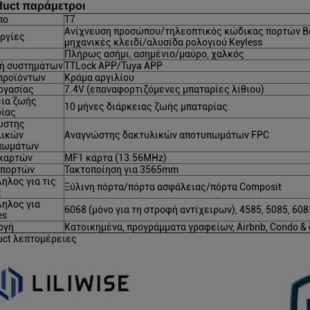
duct παράμετροι
πο
T7
Ανίχνευση προσώπου/τηλεοπτικός κώδικας πορτών Bel
ργίες
μηχανικές κλειδί/αλυσίδα ρολογιού Keyless
Πλήρως ασήμι, ασημένιο/μαύρο, χαλκός
γή συστημάτων
TTLock APP/Tuya APP
προϊόντων
Κράμα αργιλίου
ργασίας
7.4V (επαναφορτιζόμενες μπαταρίες λίθιου)
εια ζωής
10 μήνες διάρκειας ζωής μπαταρίας
ρίας
ώστης
λικών
Αναγνώστης δακτυλικών αποτυπωμάτων FPC
πωμάτων
 καρτών
MF1 κάρτα (13.56MHz)
 πορτών
Τακτοποίηση για 3565mm
ηλος για τις
Ξύλινη πόρτα/πόρτα ασφάλειας/πόρτα Composit
ς
ηλος για
6068 (μόνο για τη στροφή αντίχειρων), 4585, 5085, 608
es
ογή
Κατοικημένα, προγράμματα γραφείων, Airbnb, Condo &
uct λεπτομέρειες