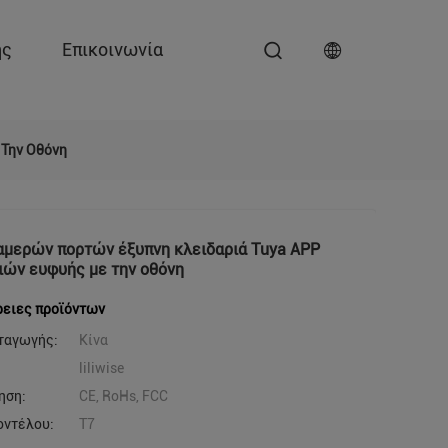
ης
Επικοινωνία
 Την Οθόνη
μερών πορτών έξυπνη κλειδαριά Tuya APP
ιών ευφυής με την οθόνη
ειες προϊόντων
ταγωγής:
Κίνα
liliwise
ηση:
CE, RoHs, FCC
οντέλου:
T7