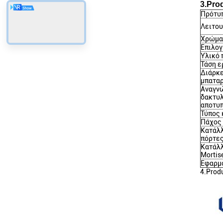
3.Pro
Πρότυ
Λειτου
Χρώμα
Επιλο
Υλικό 
Τάση ε
Διάρκ
μπατα
Αναγν
δακτυ
αποτυ
Τύπος
Πάχος
Κατάλλ
πόρτε
Κατάλλ
Mortis
Εφαρμ
4.Prod