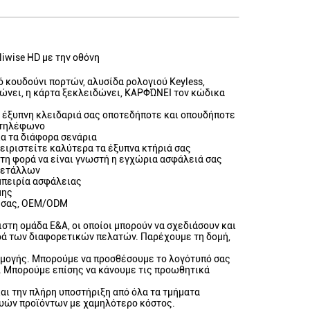
iwise HD με την οθόνη
 κουδούνι πορτών, αλυσίδα ρολογιού Keyless,
δώνει, η κάρτα ξεκλειδώνει, ΚΑΡΦΏΝΕΙ τον κώδικα
ην έξυπνη κλειδαριά σας οποτεδήποτε και οπουδήποτε
α τηλέφωνο
α τα διάφορα σενάρια
ειριστείτε καλύτερα τα έξυπνα κτήριά σας
τη φορά να είναι γνωστή η εγχώρια ασφάλειά σας
 μετάλλων
μπειρία ασφάλειας
μης
ς σας, OEM/ODM
στη ομάδα Ε&Α, οι οποίοι μπορούν να σχεδιάσουν και
ρά των διαφορετικών πελατών. Παρέχουμε τη δομή,
μογής. Μπορούμε να προσθέσουμε το λογότυπό σας
ας. Μπορούμε επίσης να κάνουμε τις προωθητικά
και την πλήρη υποστήριξη από όλα τα τμήματα
φυών προϊόντων με χαμηλότερο κόστος.