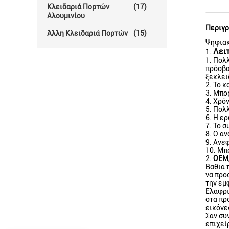
Κλειδαριά Πορτών
(17)
Αλουμινίου
Περιγρ
Άλλη Κλειδαριά Πορτών
(15)
Ψηφιακ
Λει
1.
1. Πολ
πρόσβα
ξεκλει
2. Το 
3. Μπο
4. Χρό
5. Πολ
6. Η ε
7. Το 
8. Ο α
9. Ανε
10. Μπ
2.
OEM
Βαθιά 
να προ
την εμ
Ελαφρι
στα πρ
εικόνες
Σαν συ
επιχεί