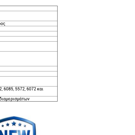
ρος
, 6085, 5572, 6072 και
 διαμερισμάτων