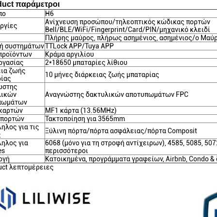
duct παράμετροι
πο
H6
Ανίχνευση προσώπου/τηλεοπτικός κώδικας πορτών
ργίες
Bell/BLE/WiFi/Fingerprint/Card/PIN/μηχανικό κλειδί
Πλήρης μαύρος, πλήρως ασημένιος, ασημένιος/ο Μαύ
γή συστημάτων
TTLock APP/Tuya APP
προϊόντων
Κράμα αργιλίου
ργασίας
2*18650 μπαταρίες λίθιου
εια ζωής
10 μήνες διάρκειας ζωής μπαταρίας
ρίας
ώστης
λικών
Αναγνώστης δακτυλικών αποτυπωμάτων FPC
πωμάτων
 καρτών
MF1 κάρτα (13.56MHz)
 πορτών
Τακτοποίηση για 3565mm
ηλος για τις
Ξύλινη πόρτα/πόρτα ασφάλειας/πόρτα Composit
ς
ηλος για
6068 (μόνο για τη στροφή αντίχειρων), 4585, 5085, 5072
es
περισσότεροι
ογή
Κατοικημένα, προγράμματα γραφείων, Airbnb, Condo &
uct λεπτομέρειες