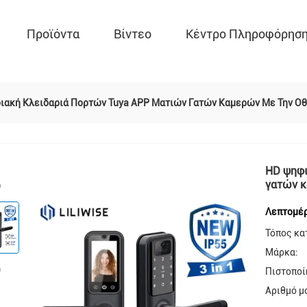
Προϊόντα
Βίντεο
Κέντρο Πληροφόρησ
ιακή Κλειδαριά Πορτών Tuya APP Ματιών Γατών Καμερών Με Την Ο
HD ψηφι
γατών κ
Λεπτομέρ
Τόπος κα
Μάρκα:
Πιστοποί
Αριθμό μ