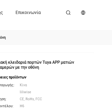
ης
Επικοινωνία
θόνη
ακή κλειδαριά πορτών Tuya APP ματιών
αμερών με την οθόνη
ειες προϊόντων
ταγωγής:
Κίνα
liliwise
ηση:
CE, RoHs, FCC
οντέλου:
H6