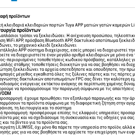
αφή προϊόντων
ή κλειδαριά κλειδαριών πορτών Tuya APP ματιών γατών καμερών Lil
τουργία προϊόντων
λαπλάσιοι τρόποι να ξεκλειδώσει: Η ανίχνευση προσώπου, τηλεοπτικό
ση WiFi APP, πρόσβαση Bluetooth APP, δακτυλικό αποτύπωμα ξεκλει
δώνει, το μηχανικό κλειδί ξεκλειδώνει
κατάλληλο APP σύστημα διαχείρισης, εσείς μπορεί να διαχειριστεί τ
ρείτε να διαχειριστείτε έναν μεγάλο αριθμό κλειδαριών με μόνο έν
νος-περιορισμένες τοποθετήσεις κωδικού πρόσβασης, κατάλληλες γι
λαπλής στάθμης τοποθετήσεις διοικητών για να σας βοηθήσει να διαχ
ρώτηση ξεκλειδώνει τα αρχεία οποτεδήποτε και οπουδήποτε, την πρώ
συμπαγές μέγεθος εγκαθιστά όλες τις ξύλινες πόρτες και τις πόρτες
ναγνώστης δακτυλικών αποτυπωμάτων FPC σας δίνει την καλύτερη ε
φοδιασμός ενέργειας εκτάκτου ανάγκης σε περίπτωση χαμένης δύνα
ορούμε να προσαρμόσουμε την παραγωγή σύμφωνα με τις απαιτήσει
/ODM
προσαρμογή: έχουμε προωθήσει τον εξοπλισμό παραγωγής και την άρι
σαρμόσουν τα προϊόντα σύμφωνα με τη διαφορετική ζήτηση στην αγο
φάνιση, τη λειτουργία και το σύστημα
ά προσαρμογή: προσφέρουμε επίσης τις ελαφριές υπηρεσίες προσαρ
οϊόντα μας και να σχεδιάσουμε τη συσκευασία και τις οδηγίες για σ
 και τα βίντεο για τα προϊόντα σας.
νεργάτη LILIWISE, όχι μόνο θα πάρετε την υπηρεσία στο προϊόν, αλλά 
ρησής μας για να σας βοηθήσετε να αρχίσετε την επιχείρηση των ευ