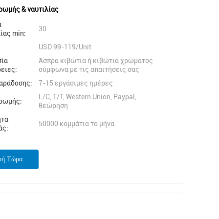
ρωμής & ναυτιλίας
α
30
ίας min:
USD 99-119/Unit
σία
Άσπρα κιβώτια ή κιβώτια χρώματος
ειες:
σύμφωνα με τις απαιτήσεις σας
αράδοσης:
7-15 εργάσιμες ημέρες
L/C, T/T, Western Union, Paypal,
ρωμής:
θεώρηση
ητα
50000 κομμάτια το μήνα
άς:
φή Τώρα