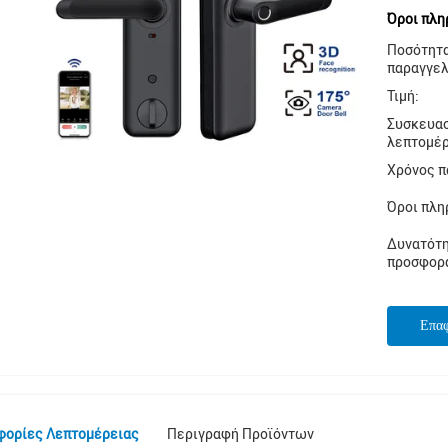
Όροι πλη
Ποσότητ
παραγγελ
Τιμή:
Συσκευα
λεπτομέρ
Χρόνος π
Όροι πλη
Δυνατότ
προσφορ
Επα
φορίες Λεπτομέρειας
Περιγραφή Προϊόντων