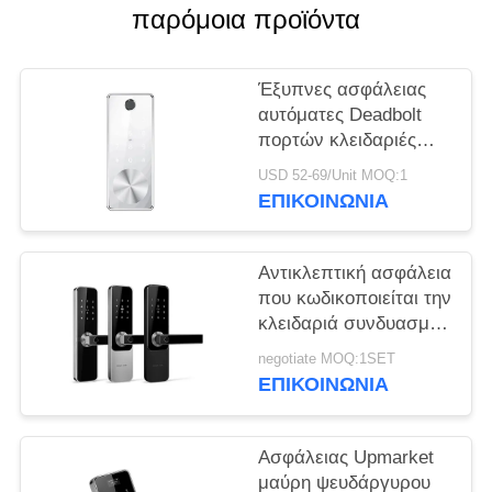
ΠΟΛΙΤΙΚΉ
παρόμοια προϊόντα
ΜΥΣΤΙΚΌΤΗΤΑΣ
Έξυπνες ασφάλειας
αυτόματες Deadbolt
πορτών κλειδαριές
πυλών
USD 52-69/Unit MOQ:1
κλειδαριών/WiFi APP
ΕΠΙΚΟΙΝΩΝΊΑ
ηλεκτρονικές
Αντικλεπτική ασφάλεια
που κωδικοποιείται την
κλειδαριά συνδυασμού
έξυπνο Stardand
negotiate MOQ:1SET
ηλεκτρικός Mortise
ΕΠΙΚΟΙΝΩΝΊΑ
APP έλεγχος
Ασφάλειας Upmarket
μαύρη ψευδάργυρου