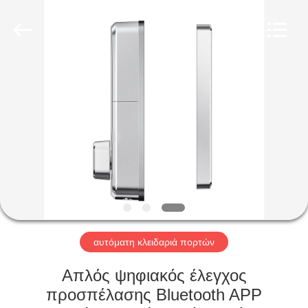
Light
Source
Electronics
Technology
Limited.
All
Rights
Reserved.
ΣΠΊΤΙ
ΠΡΟΪΌΝΤΑ
ΠΕΡΊΠΟΥ
ΕΜΕΊΣ
ΓΎΡΟΣ
ΕΡΓΟΣΤΑΣΊΩΝ
αυτόματη κλειδαριά πορτών
Απλός ψηφιακός έλεγχος
ΠΟΙΟΤΙΚΌΣ
προσπέλασης Bluetooth APP