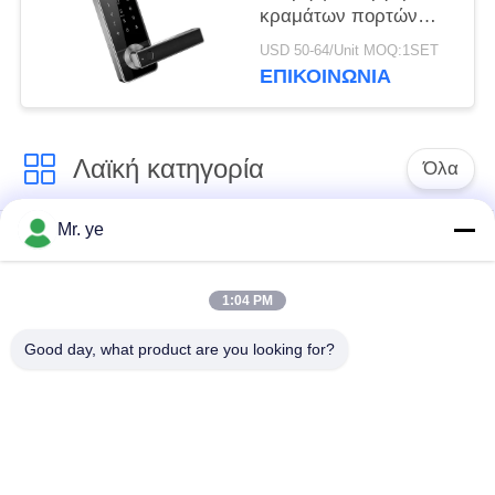
κραμάτων πορτών
κλειδαριών
USD 50-64/Unit MOQ:1SET
δακτυλικών
ΕΠΙΚΟΙΝΩΝΊΑ
αποτυπωμάτων
έξυπνη κλειδαριά
κυλίνδρων κιβωτίων
Λαϊκή κατηγορία
αποθήκευσης
Όλα
συνδυασμού βασική
Mr. ye
Δακτυλικών
Ηλεκτρονικές
αποτυπωμάτων
κλειδαριές
κλείδωμα θυρών
1:04 PM
Good day, what product are you looking for?
Κλειδαριά πορτών
Κλειδαριά πόρτας
αναγνώρισης
κάμερας
προσώπου
αυτόματη κλειδαριά
Κλειδαριά πορτών