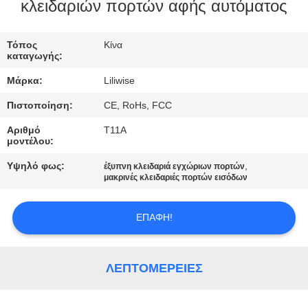
ΈΛΕΓΧΟΣ
κλειδαριών πορτών αφής αυτόματος
ΜΑΣ
Τόπος
Κίνα
καταγωγής:
ΕΛΆΤΕ
Μάρκα:
Liliwise
ΣΕ
Πιστοποίηση:
CE, RoHs, FCC
ΕΠΑΦΉ
Αριθμό
T11A
ΜΕ
μοντέλου:
Υψηλό φως:
,
έξυπνη κλειδαριά εγχώριων πορτών
ΕΙΔΉΣΕΙΣ
μακρινές κλειδαριές πορτών εισόδων
ΕΠΑΦΉ!
NEWS
SITEMAP
ΛΕΠΤΟΜΈΡΕΙΕΣ