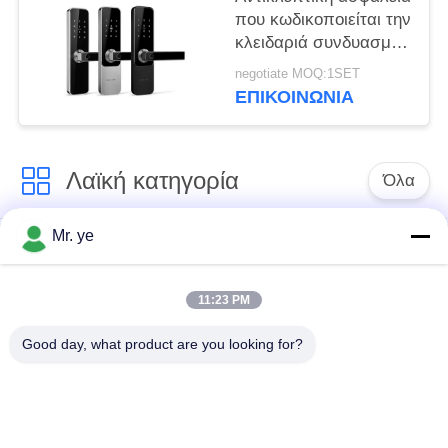
που κωδικοποιείται την
κλειδαριά συνδυασμού
έξυπνο Stardand
negotiate MOQ:1SET
ηλεκτρικός Mortise
ΕΠΙΚΟΙΝΩΝΊΑ
APP έλεγχος
Λαϊκή κατηγορία
Όλα
Mr. ye
Δακτυλικών
Ηλεκτρονικές
αποτυπωμάτων
κλειδαριές
κλείδωμα θυρών
11:23 PM
Good day, what product are you looking for?
Κλειδαριά πορτών
Κλειδαριά πόρτας
αναγνώρισης
κάμερας
προσώπου