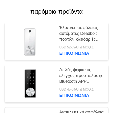
ΠΟΛΙΤΙΚΉ
ΜΥΣΤΙΚΌΤΗΤΑΣ
παρόμοια προϊόντα
Έξυπνες ασφάλειας
αυτόματες Deadbolt
πορτών κλειδαριές
πυλών
USD 52-69/Unit MOQ:1
κλειδαριών/WiFi APP
ΕΠΙΚΟΙΝΩΝΊΑ
ηλεκτρονικές
Απλός ψηφιακός
έλεγχος προσπέλασης
Bluetooth APP
κλειδαριών πορτών
USD 45-64/Unit MOQ:1
αφής αυτόματος
ΕΠΙΚΟΙΝΩΝΊΑ
Αντικλεπτική ασφάλεια