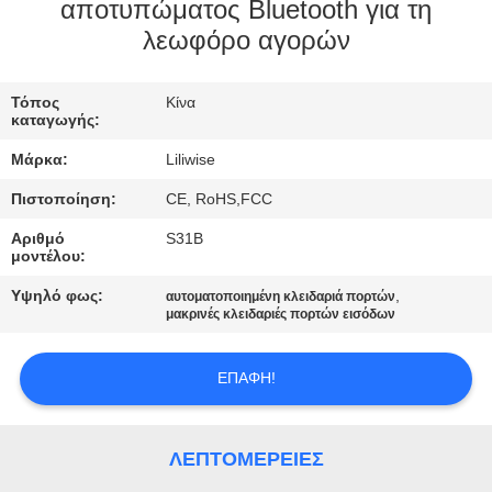
ΈΛΕΓΧΟΣ
αποτυπώματος Bluetooth για τη
λεωφόρο αγορών
ΜΑΣ
Τόπος
Κίνα
ΕΛΆΤΕ
καταγωγής:
ΣΕ
Μάρκα:
Liliwise
ΕΠΑΦΉ
Πιστοποίηση:
CE, RoHS,FCC
ΜΕ
Αριθμό
S31B
μοντέλου:
ΕΙΔΉΣΕΙΣ
Υψηλό φως:
,
αυτοματοποιημένη κλειδαριά πορτών
μακρινές κλειδαριές πορτών εισόδων
NEWS
ΕΠΑΦΉ!
SITEMAP
ΛΕΠΤΟΜΈΡΕΙΕΣ