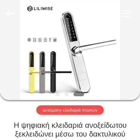
Light
Source
Electronics
Technology
Limited.
All
Rights
Reserved.
ΣΠΊΤΙ
ΠΡΟΪΌΝΤΑ
ΠΕΡΊΠΟΥ
ΕΜΕΊΣ
ΓΎΡΟΣ
ΕΡΓΟΣΤΑΣΊΩΝ
αυτόματη κλειδαριά πορτών
Η ψηφιακή κλειδαριά ανοξείδωτου
ΠΟΙΟΤΙΚΌΣ
ξεκλειδώνει μέσω του δακτυλικού