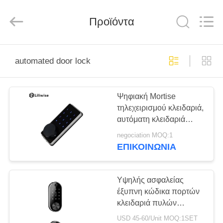
Light
Source
Electronics
Technology
Προϊόντα
Limited.
All
Rights
Reserved.
ΣΠΊΤΙ
automated door lock
ΠΡΟΪΌΝΤΑ
Ψηφιακή Mortise
τηλεχειρισμού κλειδαριά,
ΠΕΡΊΠΟΥ
αυτόματη κλειδαριά
ΕΜΕΊΣ
πορτών συνήθειας για
negociation MOQ:1
το σπίτι
ΕΠΙΚΟΙΝΩΝΊΑ
ΓΎΡΟΣ
ΕΡΓΟΣΤΑΣΊΩΝ
Υψηλής ασφαλείας
έξυπνη κώδικα πορτών
κλειδαριά πυλών
ΠΟΙΟΤΙΚΌΣ
κλειδαριών
USD 45-60/Unit MOQ:1SET