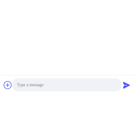
αλουμινίου με τους
Multiplicate τρόπους
Διαπραγματεύσιμος MOQ:1
ασφάλειας ξεκλειδώνει
ΕΠΙΚΟΙΝΩΝΊΑ
το σύστημα
Κλειδαριές πορτών
εγχώριας
αυτοματοποίησης
υψηλών σημείων,
negociation MOQ:1
έξυπνη κλειδαριά
ΕΠΙΚΟΙΝΩΝΊΑ
Keyless Bluetooth
Ασφάλειας βιομετρική
κλειδαριά πορτών
δακτυλικών
αποτυπωμάτων
Διαπραγματεύσιμος MOQ:1
αυτόματη με Mortise τη
ΕΠΙΚΟΙΝΩΝΊΑ
Photo
FCC CE RoHs
Video Call