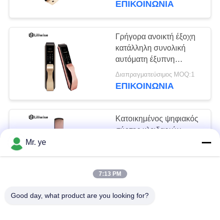
ΕΠΙΚΟΙΝΩΝΊΑ
το σύστημα
Γρήγορα ανοικτή έξοχη
κατάλληλη συνολική
αυτόματη έξυπνη
κλειδαριά πορτών με τον
Διαπραγματεύσιμος MOQ:1
κρυμμένο αναγνώστη
ΕΠΙΚΟΙΝΩΝΊΑ
δακτυλικών
αποτυπωμάτων
Κατοικημένος ψηφιακός
σύρτης κλειδαριών
πορτών ασφάλειας
Mr. ye
ηλεκτρονικός που
Διαπραγματεύσιμος MOQ:1
γλιστρά με το κλειδί
ΕΠΙΚΟΙΝΩΝΊΑ
7:13 PM
Good day, what product are you looking for?
Η αυτόματη κλειδαριά
πορτών κραμάτων