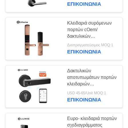
ΈΛΕΓΧΟΣ
διασπασμένη
ΕΠΙΚΟΙΝΩΝΊΑ
ηλεκτρονική με 2 έτη
εξουσιοδότησης
ΜΑΣ
Κλειδαριά συρόμενων
ΕΛΆΤΕ
πορτών cOem/
δακτυλικών
ΣΕ
αποτυπωμάτων ODM,
Διαπραγματεύσιμος MOQ:1
ΕΠΑΦΉ
κλειδαριά πορτών
ΕΠΙΚΟΙΝΩΝΊΑ
οθόνης αφής κωδικού
ΜΕ
πρόσβασης
Δακτυλικών
ΕΙΔΉΣΕΙΣ
αποτυπωμάτων πορτών
κλειδαριών
τηλεχειρισμός Tuya
NEWS
USD 45-65/Unit MOQ:1
TTlock APP κλειδαριών
ΕΠΙΚΟΙΝΩΝΊΑ
Wifi έξυπνος
SITEMAP
Ευρο- κλειδαριά πορτών
σχεδιαγράμματος