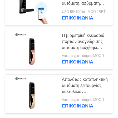
ΠΟΛΙΤΙΚΉ
αυτόματη, ασύρματη
ΜΥΣΤΙΚΌΤΗΤΑΣ
κλειδαριά γραφείου
USD 55~69/Unit MOQ:1SET
ταχυδρομικών θυρίδων
ΕΠΙΚΟΙΝΩΝΊΑ
κωδικού πρόσβασης
αδιάβροχη υπαίθρια
Η βιομετρική κλειδαριά
πορτών αναγνώρισης
αυτόματη αυξήθηκε
διπλή προστασία
Διαπραγματεύσιμος MOQ:1
ασφάλειας Golde
ΕΠΙΚΟΙΝΩΝΊΑ
Απολύτως καταπληκτική
αυτόματη λειτουργίας
δακτυλικών
αποτυπωμάτων
Διαπραγματεύσιμος MOQ:1
κλειδαριά πορτών
ΕΠΙΚΟΙΝΩΝΊΑ
κωδικού πρόσβασης
ψηφιακή ηλεκτρική