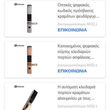
Οπτικός ψηφιακός
κωδικός πρόσβασης
κραμάτων ψευδάργυρου
κλειδαριών πορτών
Διαπραγματεύσιμος MOQ:1
αισθητήρων
ΕΠΙΚΟΙΝΩΝΊΑ
ηλεκτρονικός για την
ξύλινη πόρτα
Κατοικημένος ψηφιακός
σύρτης κλειδαριών
πορτών ασφάλειας
ηλεκτρονικός που
Διαπραγματεύσιμος MOQ:1
γλιστρά με το κλειδί
ΕΠΙΚΟΙΝΩΝΊΑ
Η αυτόματη κλειδαριά
πορτών κραμάτων
αλουμινίου με τους
Multiplicate τρόπους
Διαπραγματεύσιμος MOQ:1
ασφάλειας ξεκλειδώνει