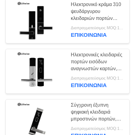
Ηλεκτρονικό κράμα 310
Κλειδαριά πορτών
ψευδάργυρου
κλειδαριών πορτών
αλουμινίου
ξενοδοχείων Rfid *
Διαπραγματεύσιμος MOQ:1 η/υ
προειδοποίηση χαμηλής
ΕΠΙΚΟΙΝΩΝΊΑ
τάσης 72mm
Ηλεκτρονικές κλειδαριές
πορτών εισόδων
15
αναγνωστών καρτών,
Άλλη κλειδαριά
βασική κλειδαριά
Διαπραγματεύσιμος MOQ:1 η/υ
καρτών ξενοδοχείων
ΕΠΙΚΟΙΝΩΝΊΑ
πορτών
κραμάτων ψευδάργυρου
Σύγχρονη έξυπνη
ψηφιακή κλειδαριά
μπροστινών πορτών,
ηλεκτρονικές εγχώριες
Διαπραγματεύσιμος MOQ:1 η/υ
κλειδαριές τηλεχειρισμού