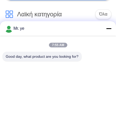
Λαϊκή κατηγορία
Όλα
Mr. ye
Δακτυλικών
Ηλεκτρονικές
αποτυπωμάτων
κλειδαριές
κλείδωμα θυρών
7:55 AM
Good day, what product are you looking for?
Κλειδαριά πορτών
Κλειδαριά πόρτας
αναγνώρισης
κάμερας
προσώπου
αυτόματη κλειδαριά
Κλειδαριά πορτών
πορτών
Bluetooth
Κωδικός
Κλείδωμα πόρτας
κλειδώματος θυρών
κάρτας