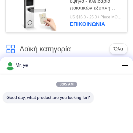
υψηλό - κλειδαριά
ποιοτικών έξυπνη
ψηφιακή ηλεκτρονική
US $16.0 - 25.0 / Piece MOQ:1
RFID ξενοδοχείων με
ΕΠΙΚΟΙΝΩΝΊΑ
το ελεύθερο σύστημα
Λαϊκή κατηγορία
Όλα
Mr. ye
Δακτυλικών
Ηλεκτρονικές
αποτυπωμάτων
κλειδαριές
κλείδωμα θυρών
3:05 AM
Good day, what product are you looking for?
Κλειδαριά πορτών
Κλειδαριά πόρτας
αναγνώρισης
κάμερας
προσώπου
αυτόματη κλειδαριά
Κλειδαριά πορτών