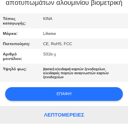
ΈΛΕΓΧΟΣ
αποτυπωμάτων αλουμινίου βιομετρική
ΜΑΣ
Τόπος
ΚΙΝΑ
καταγωγής:
ΕΛΆΤΕ
Μάρκα:
Liliwise
ΣΕ
Πιστοποίηση:
CE, RoHS, FCC
ΕΠΑΦΉ
Αριθμό
S31b-χ
ΜΕ
μοντέλου:
Υψηλό φως:
,
βασική κλειδαριά καρτών ξενοδοχείων
κλειδαριές πορτών αναγνωστών καρτών
ΕΙΔΉΣΕΙΣ
ξενοδοχείων
NEWS
ΕΠΑΦΉ!
SITEMAP
ΛΕΠΤΟΜΈΡΕΙΕΣ