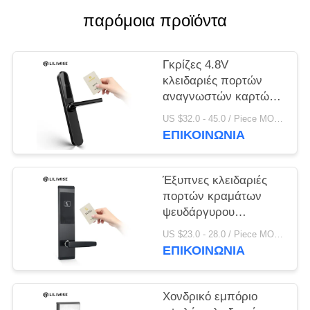
ΠΟΛΙΤΙΚΉ
παρόμοια προϊόντα
ΜΥΣΤΙΚΌΤΗΤΑΣ
Γκρίζες 4.8V
κλειδαριές πορτών
αναγνωστών καρτών
ξενοδοχείων της FCC
US $32.0 - 45.0 / Piece MOQ:PC 1
ΕΠΙΚΟΙΝΩΝΊΑ
Έξυπνες κλειδαριές
πορτών κραμάτων
ψευδάργυρου
ξενοδοχείων εισόδων
US $23.0 - 28.0 / Piece MOQ:1 η/υ
Keyless καρτών
ΕΠΙΚΟΙΝΩΝΊΑ
ισχυρών κτυπημάτων
οθόνης
Χονδρικό εμπόριο