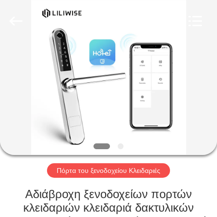
Light
Source
Electronics
Technology
Limited.
All
Rights
Reserved.
ΣΠΊΤΙ
ΠΡΟΪΌΝΤΑ
ΠΕΡΊΠΟΥ
ΕΜΕΊΣ
ΓΎΡΟΣ
ΕΡΓΟΣΤΑΣΊΩΝ
Πόρτα του ξενοδοχείου Κλειδαριές
Αδιάβροχη ξενοδοχείων πορτών
ΠΟΙΟΤΙΚΌΣ
κλειδαριών κλειδαριά δακτυλικών