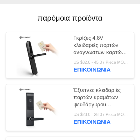
ΠΟΛΙΤΙΚΉ
ΜΥΣΤΙΚΌΤΗΤΑΣ
παρόμοια προϊόντα
Γκρίζες 4.8V
κλειδαριές πορτών
αναγνωστών καρτών
ξενοδοχείων της FCC
US $32.0 - 45.0 / Piece MOQ:PC 1
ΕΠΙΚΟΙΝΩΝΊΑ
Έξυπνες κλειδαριές
πορτών κραμάτων
ψευδάργυρου
ξενοδοχείων εισόδων
US $23.0 - 28.0 / Piece MOQ:1 η/υ
Keyless καρτών
ΕΠΙΚΟΙΝΩΝΊΑ
ισχυρών κτυπημάτων
οθόνης