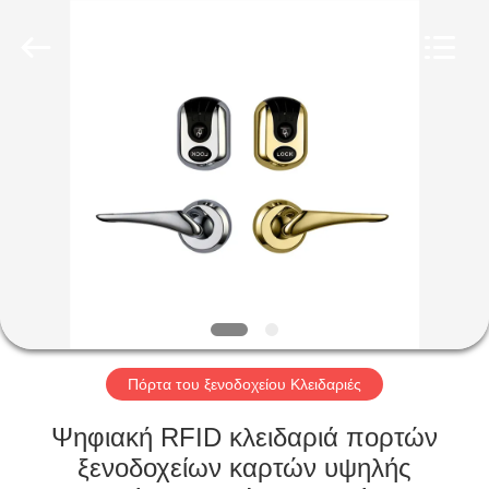
Light
Source
Electronics
Technology
Limited.
All
Rights
Reserved.
ΣΠΊΤΙ
ΠΡΟΪΌΝΤΑ
ΠΕΡΊΠΟΥ
ΕΜΕΊΣ
ΓΎΡΟΣ
ΕΡΓΟΣΤΑΣΊΩΝ
Πόρτα του ξενοδοχείου Κλειδαριές
Ψηφιακή RFID κλειδαριά πορτών
ΠΟΙΟΤΙΚΌΣ
ξενοδοχείων καρτών υψηλής