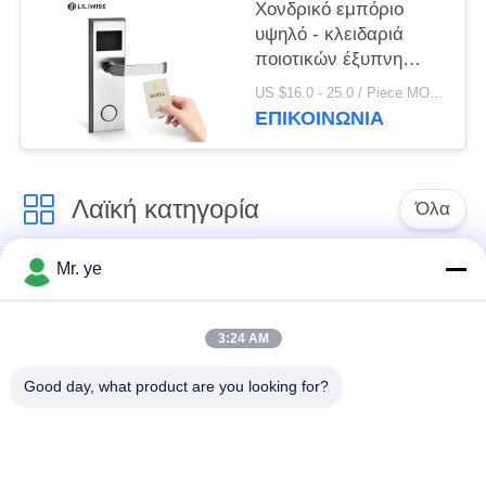
Χονδρικό εμπόριο
υψηλό - κλειδαριά
ποιοτικών έξυπνη
ψηφιακή ηλεκτρονική
US $16.0 - 25.0 / Piece MOQ:1
RFID ξενοδοχείων με
ΕΠΙΚΟΙΝΩΝΊΑ
το ελεύθερο σύστημα
Λαϊκή κατηγορία
Όλα
Mr. ye
Δακτυλικών
Ηλεκτρονικές
αποτυπωμάτων
κλειδαριές
κλείδωμα θυρών
3:24 AM
Good day, what product are you looking for?
Κλειδαριά πορτών
Κλειδαριά πόρτας
αναγνώρισης
κάμερας
προσώπου