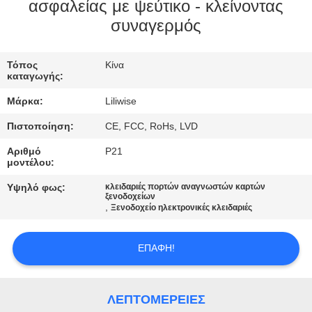
ΈΛΕΓΧΟΣ
ασφαλείας με ψεύτικο - κλείνοντας
συναγερμός
ΜΑΣ
Τόπος
Κίνα
ΕΛΆΤΕ
καταγωγής:
ΣΕ
Μάρκα:
Liliwise
ΕΠΑΦΉ
Πιστοποίηση:
CE, FCC, RoHs, LVD
ΜΕ
Αριθμό
P21
μοντέλου:
ΕΙΔΉΣΕΙΣ
Υψηλό φως:
κλειδαριές πορτών αναγνωστών καρτών
ξενοδοχείων
,
Ξενοδοχείο ηλεκτρονικές κλειδαριές
NEWS
ΕΠΑΦΉ!
SITEMAP
ΛΕΠΤΟΜΈΡΕΙΕΣ