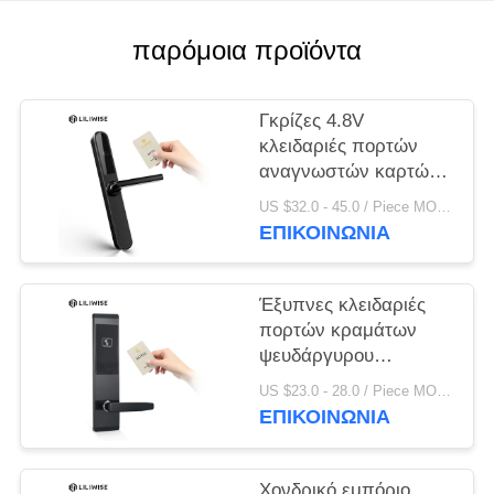
ΠΟΛΙΤΙΚΉ
ΜΥΣΤΙΚΌΤΗΤΑΣ
παρόμοια προϊόντα
Γκρίζες 4.8V
κλειδαριές πορτών
αναγνωστών καρτών
ξενοδοχείων της FCC
US $32.0 - 45.0 / Piece MOQ:PC 1
ΕΠΙΚΟΙΝΩΝΊΑ
Έξυπνες κλειδαριές
πορτών κραμάτων
ψευδάργυρου
ξενοδοχείων εισόδων
US $23.0 - 28.0 / Piece MOQ:1 η/υ
Keyless καρτών
ΕΠΙΚΟΙΝΩΝΊΑ
ισχυρών κτυπημάτων
οθόνης
Χονδρικό εμπόριο