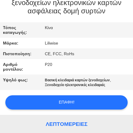
ΈΛΕΓΧΟΣ
ξενοδοχείων ηλεκτρονικών καρτών
ασφάλειας δομή συρτών
ΜΑΣ
Τόπος
Κίνα
ΕΛΆΤΕ
καταγωγής:
ΣΕ
Μάρκα:
Liliwise
ΕΠΑΦΉ
Πιστοποίηση:
CE, FCC, RoHs
ΜΕ
Αριθμό
P20
μοντέλου:
ΕΙΔΉΣΕΙΣ
Υψηλό φως:
,
Βασική κλειδαριά καρτών ξενοδοχείων
Ξενοδοχείο ηλεκτρονικές κλειδαριές
NEWS
ΕΠΑΦΉ!
SITEMAP
ΛΕΠΤΟΜΈΡΕΙΕΣ