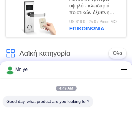
υψηλό - κλειδαριά
ποιοτικών έξυπνη
ψηφιακή ηλεκτρονική
US $16.0 - 25.0 / Piece MOQ:1
RFID ξενοδοχείων με
ΕΠΙΚΟΙΝΩΝΊΑ
το ελεύθερο σύστημα
Λαϊκή κατηγορία
Όλα
Mr. ye
Δακτυλικών
Ηλεκτρονικές
αποτυπωμάτων
κλειδαριές
κλείδωμα θυρών
4:49 AM
Good day, what product are you looking for?
Κλειδαριά πορτών
Κλειδαριά πόρτας
αναγνώρισης
κάμερας
προσώπου