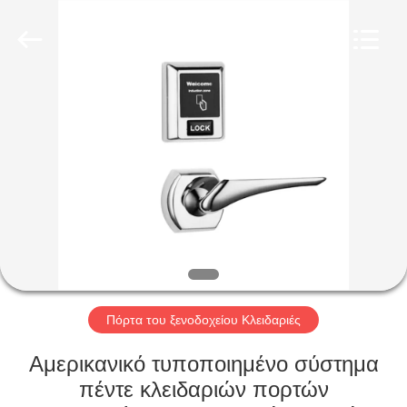
Light
Source
Electronics
Technology
Limited.
All
Rights
Reserved.
ΣΠΊΤΙ
ΠΡΟΪΌΝΤΑ
ΠΕΡΊΠΟΥ
ΕΜΕΊΣ
ΓΎΡΟΣ
ΕΡΓΟΣΤΑΣΊΩΝ
Πόρτα του ξενοδοχείου Κλειδαριές
Αμερικανικό τυποποιημένο σύστημα
ΠΟΙΟΤΙΚΌΣ
πέντε κλειδαριών πορτών