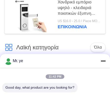
Χονδρικό εμπόριο
υψηλό - κλειδαριά
ποιοτικών έξυπνη
ψηφιακή ηλεκτρονική
US $16.0 - 25.0 / Piece MOQ:1
RFID ξενοδοχείων με
ΕΠΙΚΟΙΝΩΝΊΑ
το ελεύθερο σύστημα
Λαϊκή κατηγορία
Όλα
Mr. ye
Δακτυλικών
Ηλεκτρονικές
αποτυπωμάτων
κλειδαριές
κλείδωμα θυρών
11:42 PM
Good day, what product are you looking for?
Κλειδαριά πορτών
Κλειδαριά πόρτας
αναγνώρισης
κάμερας
προσώπου