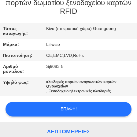
ΈΛΕΓΧΟΣ
πορτών δωματίου ξενοδοχείου καρτών
RFID
ΜΑΣ
Τόπος
Κίνα (ηπειρωτική χώρα) Guangdong
ΕΛΆΤΕ
καταγωγής:
ΣΕ
Μάρκα:
Liliwise
ΕΠΑΦΉ
Πιστοποίηση:
CE,EMC,LVD,RoHs
ΜΕ
Αριθμό
Sj6083-5
μοντέλου:
ΕΙΔΉΣΕΙΣ
Υψηλό φως:
κλειδαριές πορτών αναγνωστών καρτών
ξενοδοχείων
,
Ξενοδοχείο ηλεκτρονικές κλειδαριές
NEWS
ΕΠΑΦΉ!
SITEMAP
ΛΕΠΤΟΜΈΡΕΙΕΣ