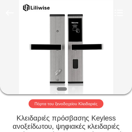
Light
Source
Electronics
Technology
Limited.
All
Rights
Reserved.
ΣΠΊΤΙ
ΠΡΟΪΌΝΤΑ
ΠΕΡΊΠΟΥ
ΕΜΕΊΣ
ΓΎΡΟΣ
ΕΡΓΟΣΤΑΣΊΩΝ
Πόρτα του ξενοδοχείου Κλειδαριές
Κλειδαριές πρόσβασης Keyless
ΠΟΙΟΤΙΚΌΣ
ανοξείδωτου, ψηφιακές κλειδαριές