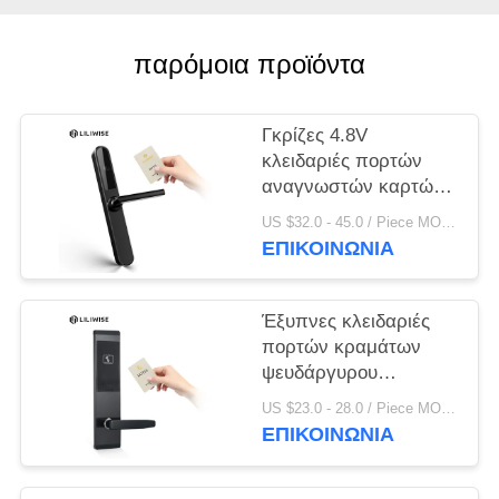
ΠΟΛΙΤΙΚΉ
ΜΥΣΤΙΚΌΤΗΤΑΣ
παρόμοια προϊόντα
Γκρίζες 4.8V
κλειδαριές πορτών
αναγνωστών καρτών
ξενοδοχείων της FCC
US $32.0 - 45.0 / Piece MOQ:PC 1
ΕΠΙΚΟΙΝΩΝΊΑ
Έξυπνες κλειδαριές
πορτών κραμάτων
ψευδάργυρου
ξενοδοχείων εισόδων
US $23.0 - 28.0 / Piece MOQ:1 η/υ
Keyless καρτών
ΕΠΙΚΟΙΝΩΝΊΑ
ισχυρών κτυπημάτων
οθόνης