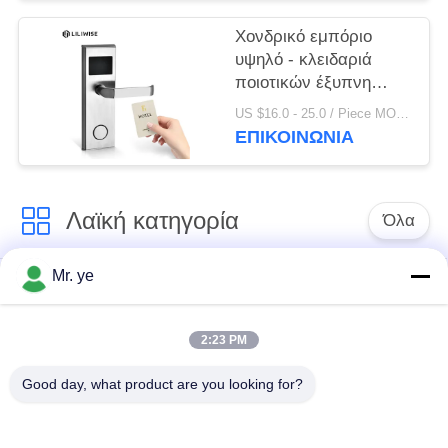
οθόνης
Χονδρικό εμπόριο
υψηλό - κλειδαριά
ποιοτικών έξυπνη
ψηφιακή ηλεκτρονική
US $16.0 - 25.0 / Piece MOQ:1
RFID ξενοδοχείων με
ΕΠΙΚΟΙΝΩΝΊΑ
το ελεύθερο σύστημα
Λαϊκή κατηγορία
Όλα
Mr. ye
Δακτυλικών
Ηλεκτρονικές
αποτυπωμάτων
κλειδαριές
κλείδωμα θυρών
2:23 PM
Good day, what product are you looking for?
Κλειδαριά πορτών
Κλειδαριά πόρτας
αναγνώρισης
κάμερας
προσώπου