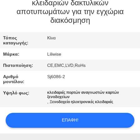
ΈΛΕΓΧΟΣ
κλειδαριών δακτυλικών
αποτυπωμάτων για την εγχώρια
διακόσμηση
ΜΑΣ
ΕΛΆΤΕ
Τόπος
Κίνα
ΣΕ
καταγωγής:
ΕΠΑΦΉ
Μάρκα:
Liliwise
ΜΕ
Πιστοποίηση:
CE,EMC,LVD,RoHs
Αριθμό
Sj6086-2
ΕΙΔΉΣΕΙΣ
μοντέλου:
Υψηλό φως:
κλειδαριές πορτών αναγνωστών καρτών
ξενοδοχείων
NEWS
,
Ξενοδοχείο ηλεκτρονικές κλειδαριές
SITEMAP
ΕΠΑΦΉ!