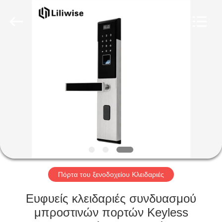
Light
Source
Electronics
Technology
Limited.
All
Rights
Reserved.
ΣΠΊΤΙ
ΠΡΟΪΌΝΤΑ
ΠΕΡΊΠΟΥ
ΕΜΕΊΣ
ΓΎΡΟΣ
ΕΡΓΟΣΤΑΣΊΩΝ
Πόρτα του ξενοδοχείου Κλειδαριές
Ευφυείς κλειδαριές συνδυασμού
ΠΟΙΟΤΙΚΌΣ
μπροστινών πορτών Keyless