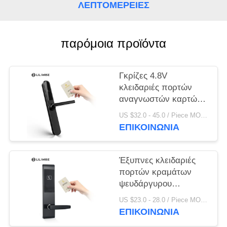
ΠΟΛΙΤΙΚΉ
ΛΕΠΤΟΜΈΡΕΙΕΣ
ΜΥΣΤΙΚΌΤΗΤΑΣ
παρόμοια προϊόντα
Γκρίζες 4.8V
κλειδαριές πορτών
αναγνωστών καρτών
ξενοδοχείων της FCC
US $32.0 - 45.0 / Piece MOQ:PC 1
ΕΠΙΚΟΙΝΩΝΊΑ
Έξυπνες κλειδαριές
πορτών κραμάτων
ψευδάργυρου
ξενοδοχείων εισόδων
US $23.0 - 28.0 / Piece MOQ:1 η/υ
Keyless καρτών
ΕΠΙΚΟΙΝΩΝΊΑ
ισχυρών κτυπημάτων