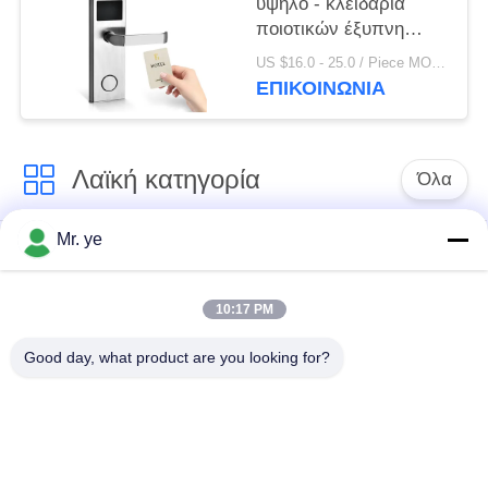
υψηλό - κλειδαριά
ποιοτικών έξυπνη
ψηφιακή ηλεκτρονική
US $16.0 - 25.0 / Piece MOQ:1
RFID ξενοδοχείων με
ΕΠΙΚΟΙΝΩΝΊΑ
το ελεύθερο σύστημα
Λαϊκή κατηγορία
Όλα
Mr. ye
Δακτυλικών
Ηλεκτρονικές
αποτυπωμάτων
κλειδαριές
κλείδωμα θυρών
10:17 PM
Good day, what product are you looking for?
Κλειδαριά πορτών
Κλειδαριά πόρτας
αναγνώρισης
κάμερας
προσώπου
αυτόματη κλειδαριά
Κλειδαριά πορτών