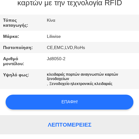
ΈΛΕΓΧΟΣ
καρτών με την τεχνολογία RFID
ΜΑΣ
Τόπος
Κίνα
καταγωγής:
ΕΛΆΤΕ
Μάρκα:
Liliwise
ΣΕ
Πιστοποίηση:
CE,EMC,LVD,RoHs
ΕΠΑΦΉ
Αριθμό
Jd8050-2
ΜΕ
μοντέλου:
Υψηλό φως:
κλειδαριές πορτών αναγνωστών καρτών
ξενοδοχείων
ΕΙΔΉΣΕΙΣ
,
Ξενοδοχείο ηλεκτρονικές κλειδαριές
NEWS
ΕΠΑΦΉ!
SITEMAP
ΛΕΠΤΟΜΈΡΕΙΕΣ