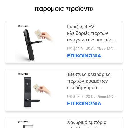
ΠΟΛΙΤΙΚΉ
παρόμοια προϊόντα
ΜΥΣΤΙΚΌΤΗΤΑΣ
Γκρίζες 4.8V
κλειδαριές πορτών
αναγνωστών καρτών
ξενοδοχείων της FCC
US $32.0 - 45.0 / Piece MOQ:PC 1
ΕΠΙΚΟΙΝΩΝΊΑ
Έξυπνες κλειδαριές
πορτών κραμάτων
ψευδάργυρου
ξενοδοχείων εισόδων
US $23.0 - 28.0 / Piece MOQ:1 η/υ
Keyless καρτών
ΕΠΙΚΟΙΝΩΝΊΑ
ισχυρών κτυπημάτων
οθόνης
Χονδρικό εμπόριο