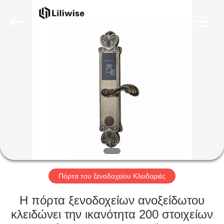
Light
Source
Electronics
Technology
Limited.
All
Rights
Reserved.
ΣΠΊΤΙ
ΠΡΟΪΌΝΤΑ
ΠΕΡΊΠΟΥ
ΕΜΕΊΣ
ΓΎΡΟΣ
ΕΡΓΟΣΤΑΣΊΩΝ
Πόρτα του ξενοδοχείου Κλειδαριές
Η πόρτα ξενοδοχείων ανοξείδωτου
ΠΟΙΟΤΙΚΌΣ
κλειδώνει την ικανότητα 200 στοιχείων