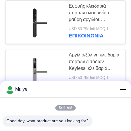
Ευφυής κλειδαριά
πορτών αλουμινίου,
19
μαύρη αργιλίου
Κωδικός
κραμάτων κλειδαριά
USD 50-79/Unit MOQ:1
καρτών ξενοδοχείων
ΕΠΙΚΟΙΝΩΝΊΑ
κλειδώματος θυρών
βασική
Αργίλιο/ξύλινη κλειδαριά
πορτών εισόδων
Keyless, κλειδαριά
πορτών εισόδων
27
USD 50-79/Unit MOQ:1
καρτών υψηλής
ΕΠΙΚΟΙΝΩΝΊΑ
Κλείδωμα πόρτας
ασφαλείας
Mr. ye
κάρτας
Κλειδαριές πορτών
5:11 AM
εισόδων οικιακού
Keyless, ψηφιακές
Good day, what product are you looking for?
ηλεκτρονικές κλειδαριές
negociation MOQ:1
εγχώριων πορτών