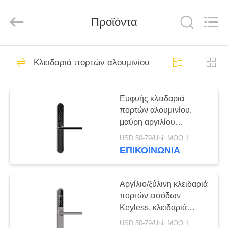
Light
Source
Electronics
Technology
Προϊόντα
Limited.
All
Rights
Reserved.
ΣΠΊΤΙ
150
Κλειδαριά πορτών αλουμινίου
Ηλεκτρονικές
ΠΡΟΪΌΝΤΑ
κλειδαριές
Ευφυής κλειδαριά
πορτών αλουμινίου,
ΠΕΡΊΠΟΥ
μαύρη αργιλίου
ΕΜΕΊΣ
κραμάτων κλειδαριά
USD 50-79/Unit MOQ:1
καρτών ξενοδοχείων
ΕΠΙΚΟΙΝΩΝΊΑ
βασική
71
ΓΎΡΟΣ
Δακτυλικών
ΕΡΓΟΣΤΑΣΊΩΝ
Αργίλιο/ξύλινη κλειδαριά
πορτών εισόδων
αποτυπωμάτων
Keyless, κλειδαριά
ΠΟΙΟΤΙΚΌΣ
πορτών εισόδων
κλείδωμα θυρών
USD 50-79/Unit MOQ:1