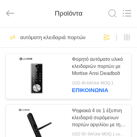
Light
Source
Electronics
Technology
Προϊόντα
Limited.
All
Rights
Reserved.
ΣΠΊΤΙ
150
αυτόματη κλειδαριά πορτών
Ηλεκτρονικές
ΠΡΟΪΌΝΤΑ
κλειδαριές
Φορητό αυτόματο υλικό
κλειδαριών πορτών με
ΠΕΡΊΠΟΥ
Mortise Ansi Deadbolt
ΕΜΕΊΣ
USD 45-64/Unit MOQ:1
ΕΠΙΚΟΙΝΩΝΊΑ
71
ΓΎΡΟΣ
Δακτυλικών
ΕΡΓΟΣΤΑΣΊΩΝ
Ψηφιακά 4 σε 1 έξυπνη
κλειδαριά συρόμενων
αποτυπωμάτων
πορτών αργιλίου με την
ΠΟΙΟΤΙΚΌΣ
αγγλική, κινεζική
κλείδωμα θυρών
USD 55~84/Unit MOQ:1 κομμάτι