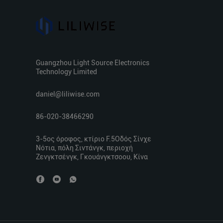
Guangzhou Light Source Electronics
Technology Limited
daniel@liliwise.com
86-020-38466290
3-5ος όροφος, κτίριο F.5Οδός Σίνχε
Νότια, πόλη Σιντάνγκ, περιοχή
Ζενγκτσένγκ, Γκουάνγκτσοου, Κίνα