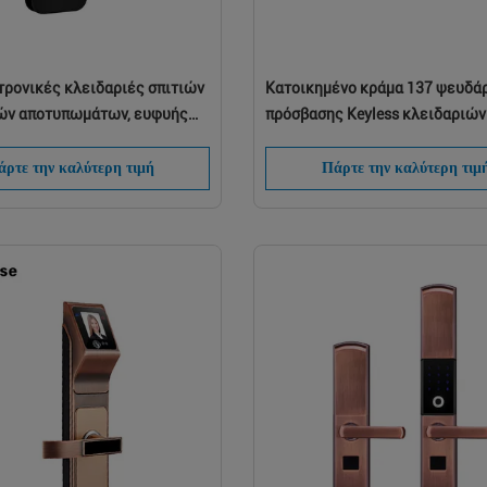
τρονικές κλειδαριές σπιτιών
Κατοικημένο κράμα 137 ψευδά
ών αποτυπωμάτων, ευφυής
πρόσβασης Keyless κλειδαριώ
ική κλειδαριά μπροστινών
Bluetooth * 60 * 12mm
ρτε την καλύτερη τιμή
Πάρτε την καλύτερη τιμ