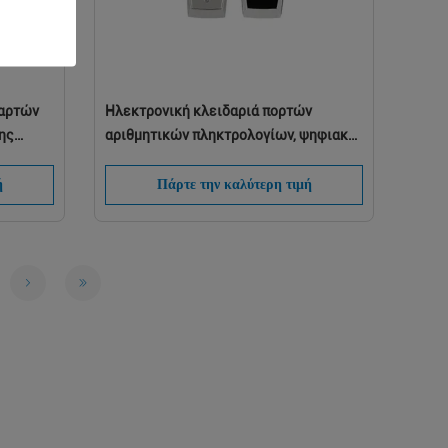
καρτών
Ηλεκτρονική κλειδαριά πορτών
ης
αριθμητικών πληκτρολογίων, ψηφιακή
κλειδαριά πορτών εισόδων Keyless με
την κάρτα
ή
Πάρτε την καλύτερη τιμή