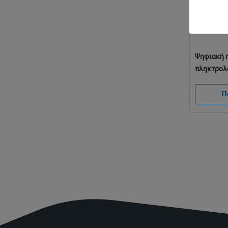
Ψηφιακή 
πληκτρολ
κώδικα κ
αφής Elga
Πά