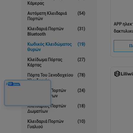
Κάμερας
Αυτόματη Κλειδαριά
(54)
Πορτών
APP ηλεκ
Κλειδαριά Πορτών
(31)
δακτυλικ
Bluetooth
ηλεκτρον
Κωδικός Κλειδώματος
(19)
πορτών
Πά
Θυρών
Κλείδωμα Πόρτας
(27)
Κάρτας
Πόρτα Του Ξενοδοχείου
(78)
Κλειδαριές
Κλειδαριές Πορτών
(24)
Διαμερισμάτων
Κλειδαριές Πορτών
(18)
Δωματίων
Κλειδαριά Πορτών
(10)
Γυαλιού