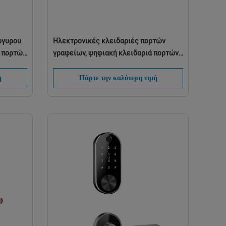
ργυρου
Ηλεκτρονικές κλειδαριές πορτών
ν πορτών
γραφείων, ψηφιακή κλειδαριά πορτών
αναγνώρισης δακτυλικών
αποτυπωμάτων οδηγών FPC φωνής
ή
Πάρτε την καλύτερη τιμή