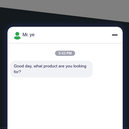
Mr. ye
ΑΦΗΣΤΕ ΈΝΑ ΜΗΝΥΜΑ
5:43 PM
Good day, what product are you looking 
for?
*
Ηλεκτρονικό ταχυδρομείο
*
Μήνυμα
Στείλετε