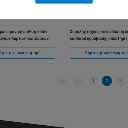
ηλεκτρονική αριθμητικών
Χαμηλής ισχύος κατανάλωση 
ογίων πορτών κλειδαριών
κωδικού πρόσβασης υποστήριξ
αρτών τηλεχειρισμού οθόνη
κλειδαριών πορτών κώδικα
nt ακρυλική
συνδυασμού ψηφιακή
ρτε την καλύτερη τιμή
Πάρτε την καλύτερη τιμ
1
2
3