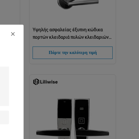
μάτων
Υψηλής ασφαλείας έξυπνη κώδικα
ά
πορτών κλειδαριά πυλών κλειδαριών
διασπασμένη ηλεκτρονική με 2 έτη
WIFI
εξουσιοδότησης
ή
Πάρτε την καλύτερη τιμή