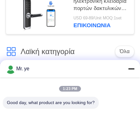
ηλεκτρονική κλειδαριά
πορτών δακτυλικών
αποτυπωμάτων
USD 69-89/Unit MOQ:1set
ψηφιακή ευφυής για
ΕΠΙΚΟΙΝΩΝΊΑ
την κατοικία
Λαϊκή κατηγορία
Όλα
Mr. ye
Δακτυλικών
Ηλεκτρονικές
αποτυπωμάτων
κλειδαριές
κλείδωμα θυρών
1:23 PM
Good day, what product are you looking for?
Κλειδαριά πορτών
Κλειδαριά πόρτας
αναγνώρισης
κάμερας
προσώπου
αυτόματη κλειδαριά
Κλειδαριά πορτών