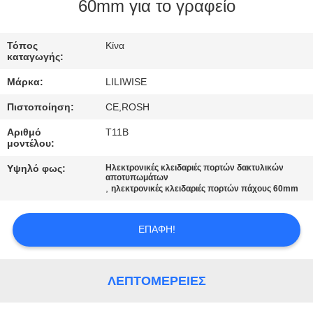
ΈΛΕΓΧΟΣ
60mm για το γραφείο
ΜΑΣ
Τόπος
Κίνα
καταγωγής:
ΕΛΆΤΕ
Μάρκα:
LILIWISE
ΣΕ
Πιστοποίηση:
CE,ROSH
ΕΠΑΦΉ
Αριθμό
T11B
ΜΕ
μοντέλου:
Υψηλό φως:
Ηλεκτρονικές κλειδαριές πορτών δακτυλικών
αποτυπωμάτων
ΕΙΔΉΣΕΙΣ
,
ηλεκτρονικές κλειδαριές πορτών πάχους 60mm
NEWS
ΕΠΑΦΉ!
SITEMAP
ΛΕΠΤΟΜΈΡΕΙΕΣ