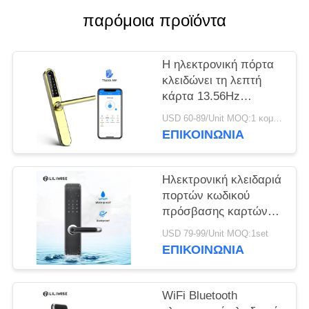
ΠΟΛΙΤΙΚΉ
παρόμοια προϊόντα
ΜΥΣΤΙΚΌΤΗΤΑΣ
Η ηλεκτρονική πόρτα
κλειδώνει τη λεπτή
κάρτα 13.56Hz
πρόσβασης MF1 WiFi
USD 60-89/Unit MOQ:1 κομμάτι
APP επιτροπής
ΕΠΙΚΟΙΝΩΝΊΑ
πλάτους 38mm
Ηλεκτρονική κλειδαριά
πορτών κωδικού
πρόσβασης καρτών
ασφάλειας MF1
USD 79-99/Unit MOQ:1set
αδιάβροχη
ΕΠΙΚΟΙΝΩΝΊΑ
WiFi Bluetooth