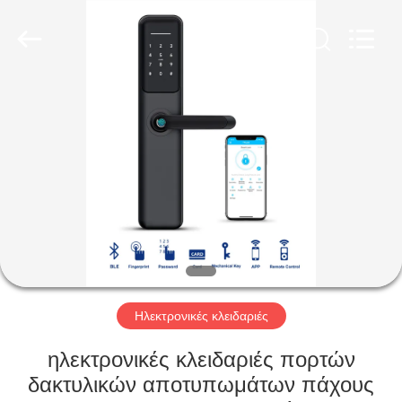
Light
Source
Electronics
Technology
Limited.
All
Rights
Reserved.
ΣΠΊΤΙ
ΠΡΟΪΌΝΤΑ
ΠΕΡΊΠΟΥ
ΕΜΕΊΣ
ΓΎΡΟΣ
ΕΡΓΟΣΤΑΣΊΩΝ
Ηλεκτρονικές κλειδαριές
ηλεκτρονικές κλειδαριές πορτών
ΠΟΙΟΤΙΚΌΣ
δακτυλικών αποτυπωμάτων πάχους