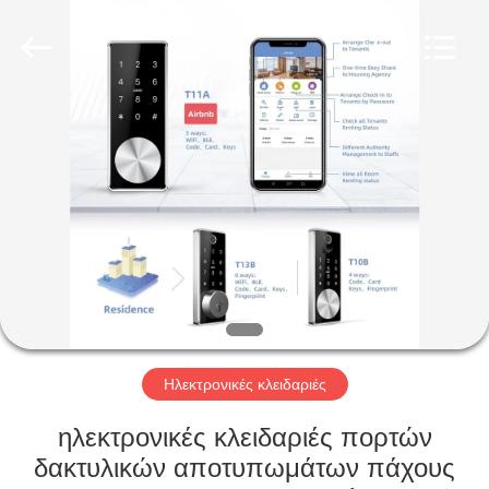
Light
Source
Electronics
Technology
Limited.
All
Rights
Reserved.
ΣΠΊΤΙ
ΠΡΟΪΌΝΤΑ
ΠΕΡΊΠΟΥ
ΕΜΕΊΣ
ΓΎΡΟΣ
ΕΡΓΟΣΤΑΣΊΩΝ
Ηλεκτρονικές κλειδαριές
ηλεκτρονικές κλειδαριές πορτών
ΠΟΙΟΤΙΚΌΣ
δακτυλικών αποτυπωμάτων πάχους