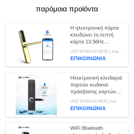
ΠΟΛΙΤΙΚΉ
παρόμοια προϊόντα
ΜΥΣΤΙΚΌΤΗΤΑΣ
Η ηλεκτρονική πόρτα
κλειδώνει τη λεπτή
κάρτα 13.56Hz
πρόσβασης MF1 WiFi
USD 60-89/Unit MOQ:1 κομμάτι
APP επιτροπής
ΕΠΙΚΟΙΝΩΝΊΑ
πλάτους 38mm
Ηλεκτρονική κλειδαριά
πορτών κωδικού
πρόσβασης καρτών
ασφάλειας MF1
USD 79-99/Unit MOQ:1set
αδιάβροχη
ΕΠΙΚΟΙΝΩΝΊΑ
WiFi Bluetooth