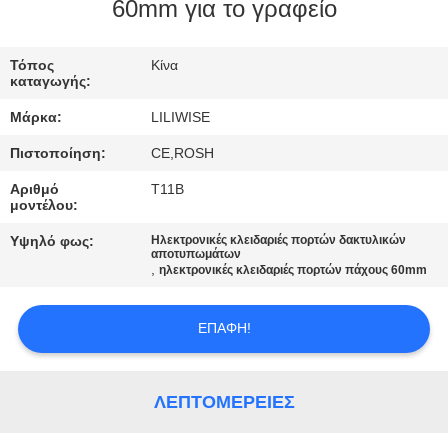
ΈΛΕΓΧΟΣ
60mm για το γραφείο
ΜΑΣ
Τόπος
Κίνα
καταγωγής:
ΕΛΆΤΕ
Μάρκα:
LILIWISE
ΣΕ
Πιστοποίηση:
CE,ROSH
ΕΠΑΦΉ
Αριθμό
T11B
ΜΕ
μοντέλου:
Υψηλό φως:
Ηλεκτρονικές κλειδαριές πορτών δακτυλικών
αποτυπωμάτων
ΕΙΔΉΣΕΙΣ
,
ηλεκτρονικές κλειδαριές πορτών πάχους 60mm
NEWS
ΕΠΑΦΉ!
SITEMAP
ΛΕΠΤΟΜΈΡΕΙΕΣ