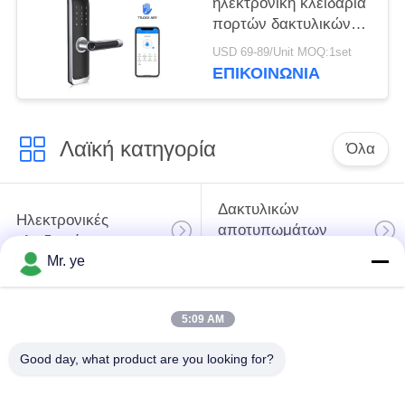
ηλεκτρονική κλειδαριά
πορτών δακτυλικών
αποτυπωμάτων
USD 69-89/Unit MOQ:1set
ψηφιακή ευφυής για
ΕΠΙΚΟΙΝΩΝΊΑ
την κατοικία
Λαϊκή κατηγορία
Όλα
Δακτυλικών
Ηλεκτρονικές
αποτυπωμάτων
κλειδαριές
κλείδωμα θυρών
Mr. ye
Κλειδαριά πορτών
Κλειδαριά πόρτας
5:09 AM
αναγνώρισης
κάμερας
προσώπου
Good day, what product are you looking for?
αυτόματη κλειδαριά
Κλειδαριά πορτών