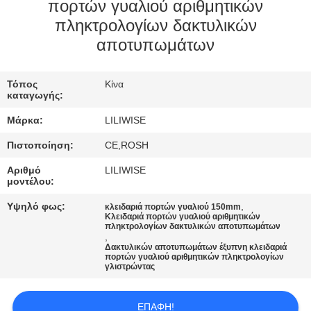
ΈΛΕΓΧΟΣ
πορτών γυαλιού αριθμητικών
πληκτρολογίων δακτυλικών
αποτυπωμάτων
ΜΑΣ
ΕΛΆΤΕ
Τόπος
Κίνα
ΣΕ
καταγωγής:
ΕΠΑΦΉ
Μάρκα:
LILIWISE
ΜΕ
Πιστοποίηση:
CE,ROSH
Αριθμό
LILIWISE
ΕΙΔΉΣΕΙΣ
μοντέλου:
Υψηλό φως:
,
κλειδαριά πορτών γυαλιού 150mm
Κλειδαριά πορτών γυαλιού αριθμητικών
NEWS
πληκτρολογίων δακτυλικών αποτυπωμάτων
,
Δακτυλικών αποτυπωμάτων έξυπνη κλειδαριά
πορτών γυαλιού αριθμητικών πληκτρολογίων
SITEMAP
γλιστρώντας
ΕΠΑΦΉ!