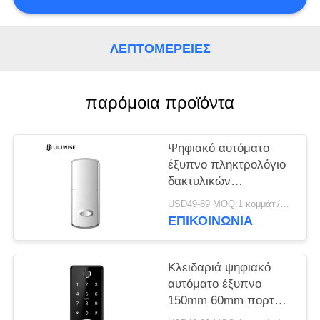
ΠΟΛΙΤΙΚΉ
ΜΥΣΤΙΚΌΤΗΤΑΣ
ΛΕΠΤΟΜΈΡΕΙΕΣ
παρόμοια προϊόντα
Ψηφιακό αυτόματο
έξυπνο πληκτρολόγιο
δακτυλικών
αποτυπωμάτων
USD49-89 MOQ:1 κομμάτι/κομμάτια
150mm 60mm
ΕΠΙΚΟΙΝΩΝΊΑ
Deadbolt γυάλινη
πόρτα Smart Lock
Κλειδαριά ψηφιακό
αυτόματο έξυπνο
150mm 60mm πορτών
Deadbolt αριθμητικών