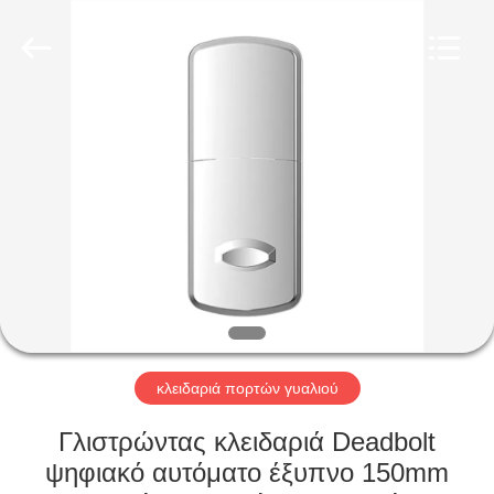
Light
Source
Electronics
Technology
Limited.
All
Rights
Reserved.
ΣΠΊΤΙ
ΠΡΟΪΌΝΤΑ
ΠΕΡΊΠΟΥ
ΕΜΕΊΣ
ΓΎΡΟΣ
ΕΡΓΟΣΤΑΣΊΩΝ
κλειδαριά πορτών γυαλιού
Γλιστρώντας κλειδαριά Deadbolt
ΠΟΙΟΤΙΚΌΣ
ψηφιακό αυτόματο έξυπνο 150mm