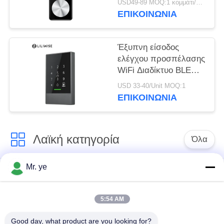
USD49-89 MOQ:1 κομμάτι/κομμάτια
πληκτρολογίων
ΕΠΙΚΟΙΝΩΝΊΑ
δακτυλικών
αποτυπωμάτων
Έξυπνη είσοδος
ελέγχου προσπέλασης
WiFi Διαδίκτυο BLE
TTLock αδιάβροχη
USD 33-40/Unit MOQ:1
ΕΠΙΚΟΙΝΩΝΊΑ
Λαϊκή κατηγορία
Όλα
Mr. ye
Δακτυλικών
Ηλεκτρονικές
αποτυπωμάτων
κλειδαριές
κλείδωμα θυρών
5:54 AM
Good day, what product are you looking for?