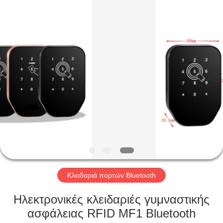
Light
Source
Electronics
Technology
Limited.
All
Rights
Reserved.
ΣΠΊΤΙ
ΠΡΟΪΌΝΤΑ
ΠΕΡΊΠΟΥ
ΕΜΕΊΣ
ΓΎΡΟΣ
ΕΡΓΟΣΤΑΣΊΩΝ
Κλειδαριά πορτών Bluetooth
Ηλεκτρονικές κλειδαριές γυμναστικής
ΠΟΙΟΤΙΚΌΣ
ασφάλειας RFID MF1 Bluetooth