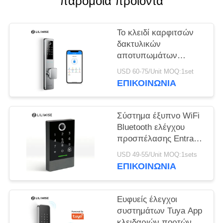
παρόμοια προϊόντα
ΠΟΛΙΤΙΚΉ
ΜΥΣΤΙΚΌΤΗΤΑΣ
Το κλειδί καρφιτσών
δακτυλικών
αποτυπωμάτων
κλειδαριών κυλίνδρων
USD 60-75/Unit MOQ:1set
ανοξείδωτου
ΕΠΙΚΟΙΝΩΝΊΑ
κλειδαριών πορτών
Bluetooth ξεκλειδώνει
Σύστημα έξυπνο WiFi
Bluetooth ελέγχου
προσπέλασης Entrace
δακτυλικών
USD 49-55/Unit MOQ:1sets
αποτυπωμάτων
ΕΠΙΚΟΙΝΩΝΊΑ
Ευφυείς έλεγχοι
συστημάτων Tuya App
κλειδαριών πορτών