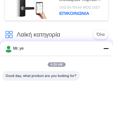
Bluetooth για την
USD 60-79/Unit MOQ:1SET
εγχώρια χρήση
ΕΠΙΚΟΙΝΩΝΊΑ
Λαϊκή κατηγορία
Όλα
Mr. ye
Δακτυλικών
Ηλεκτρονικές
αποτυπωμάτων
κλειδαριές
κλείδωμα θυρών
6:20 AM
Good day, what product are you looking for?
Κλειδαριά πορτών
Κλειδαριά πόρτας
αναγνώρισης
κάμερας
προσώπου
αυτόματη κλειδαριά
Κλειδαριά πορτών
πορτών
Bluetooth