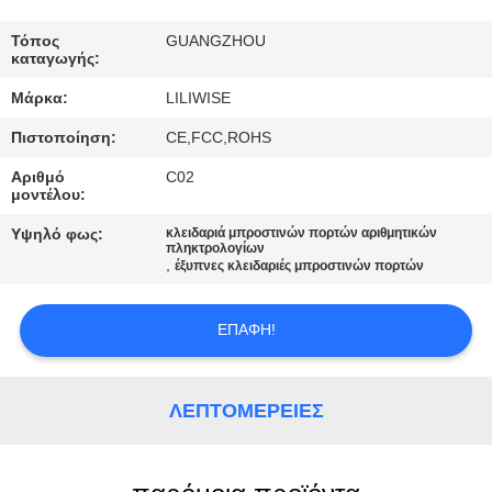
ΈΛΕΓΧΟΣ
Τόπος
GUANGZHOU
καταγωγής:
ΜΑΣ
Μάρκα:
LILIWISE
ΕΛΆΤΕ
Πιστοποίηση:
CE,FCC,ROHS
ΣΕ
Αριθμό
C02
ΕΠΑΦΉ
μοντέλου:
ΜΕ
Υψηλό φως:
κλειδαριά μπροστινών πορτών αριθμητικών
πληκτρολογίων
,
έξυπνες κλειδαριές μπροστινών πορτών
ΕΙΔΉΣΕΙΣ
ΕΠΑΦΉ!
NEWS
ΛΕΠΤΟΜΈΡΕΙΕΣ
SITEMAP