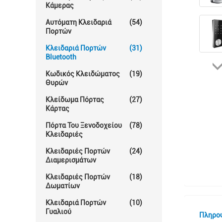
Κάμερας
Αυτόματη Κλειδαριά
(54)
Πορτών
Κλειδαριά Πορτών
(31)
Bluetooth
Κωδικός Κλειδώματος
(19)
Θυρών
Κλείδωμα Πόρτας
(27)
Κάρτας
Πόρτα Του Ξενοδοχείου
(78)
Κλειδαριές
Κλειδαριές Πορτών
(24)
Διαμερισμάτων
Κλειδαριές Πορτών
(18)
Δωματίων
Κλειδαριά Πορτών
(10)
Γυαλιού
Πληρο