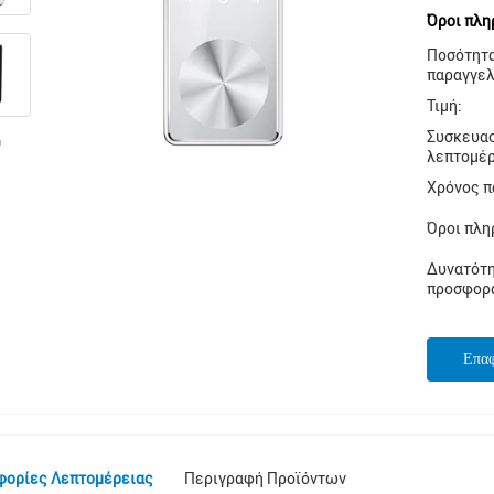
Όροι πλη
Ποσότητ
παραγγελ
Τιμή:
Συσκευα
λεπτομέρ
Χρόνος π
Όροι πλη
Δυνατότ
προσφορ
Επα
φορίες Λεπτομέρειας
Περιγραφή Προϊόντων