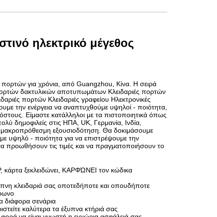
τινό ηλεκτρικό μέγεθος
 πορτών για χρόνια, από Guangzhou, Κίνα. Η σειρά
 πορτών δακτυλικών αποτυπωμάτων Κλειδαριές πορτών
δαριές πορτών Κλειδαριές γραφείου Ηλεκτρονικές
ουμε την ενέργεια να αναπτυχθούμε υψηλοί - ποιότητα,
όστους. Είμαστε κατάλληλοι με τα πιστοποιητικά όπως
ολύ δημοφιλείς στις ΗΠΑ, UK, Γερμανία, Ινδία,
ο, μακροπρόθεσμη εξουσιοδότηση. Θα δοκιμάσουμε
ε υψηλό - ποιότητα για να επιστρέψουμε την
να προωθήσουν τις τιμές και να πραγματοποιήσουν το
P, κάρτα ξεκλειδώνει, ΚΑΡΦΏΝΕΙ τον κώδικα
έξυπνη κλειδαριά σας οποτεδήποτε και οπουδήποτε
έφωνο
α διάφορα σενάρια
ιστείτε καλύτερα τα έξυπνα κτήριά σας
 φορά να είναι γνωστή η εγχώρια ασφάλειά σας