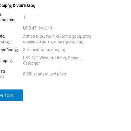
ρωμής & ναυτιλίας
α
1
ίας min:
USD 45-64/Unit
σία
Άσπρα κιβώτια ή κιβώτια χρώματος
ειες:
σύμφωνα με τις απαιτήσεις σας
αράδοσης:
3-5 εργάσιμες ημέρες
L/C, T/T, Western Union, Paypal,
ρωμής:
θεώρηση
ητα
8000 τεμάχια ανά μήνα
άς:
φή Τώρα