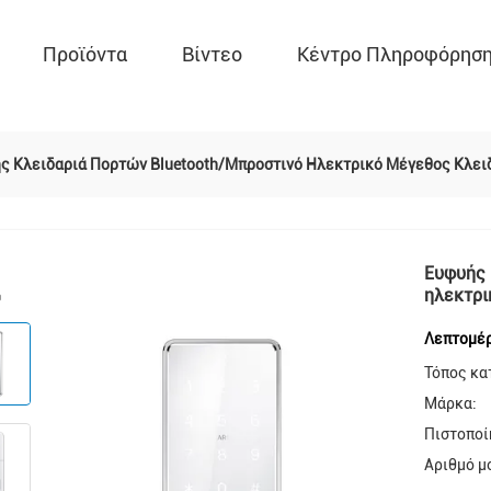
Προϊόντα
Βίντεο
Κέντρο Πληροφόρησ
ς Κλειδαριά Πορτών Bluetooth/μπροστινό Ηλεκτρικό Μέγεθος Κλε
Ευφυής 
ηλεκτρι
Λεπτομέρ
Τόπος κα
Μάρκα:
Πιστοποί
Αριθμό μ