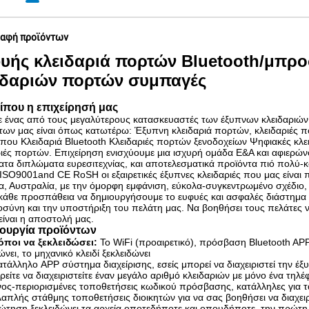
αφή προϊόντων
υής κλειδαριά πορτών Bluetooth/μπροσ
ιδαριών πορτών συμπαγές
ίπου η επιχείρησή μας
ε ένας από τους μεγαλύτερους κατασκευαστές των έξυπνων κλειδαριών
των μας είναι όπως κατωτέρω: Έξυπνη κλειδαριά πορτών, κλειδαριές
ου Κλειδαριά Bluetooth Κλειδαριές πορτών ξενοδοχείων Ψηφιακές κλει
ριές πορτών. Επιχείρηση ενισχύουμε μια ισχυρή ομάδα Ε&Α και αφιερών
τα διπλώματα ευρεσιτεχνίας, και αποτελεσματικά προϊόντα πιό πολύ-κ
ISO9001and CE RoSH οι εξαιρετικές έξυπνες κλειδαριές που μας είναι π
ία, Αυστραλία, με την όμορφη εμφάνιση, εύκολα-συγκεντρωμένο σχέδι
κάθε προσπάθεια να δημιουργήσουμε το ευφυές και ασφαλές διάστημα μ
οσύνη και την υποστήριξη του πελάτη μας. Να βοηθήσει τους πελάτες 
είναι η αποστολή μας.
τουργία προϊόντων
όποι να ξεκλειδώσει:
Το WiFi (προαιρετικό), πρόσβαση Bluetooth AP
ώνει, το μηχανικό κλειδί ξεκλειδώνει
κατάλληλο APP σύστημα διαχείρισης, εσείς μπορεί να διαχειριστεί την 
είτε να διαχειριστείτε έναν μεγάλο αριθμό κλειδαριών με μόνο ένα τηλ
νος-περιορισμένες τοποθετήσεις κωδικού πρόσβασης, κατάλληλες για τ
λαπλής στάθμης τοποθετήσεις διοικητών για να σας βοηθήσει να διαχειρ
ρώτηση ξεκλειδώνει τα αρχεία οποτεδήποτε και οπουδήποτε, την πρώτη