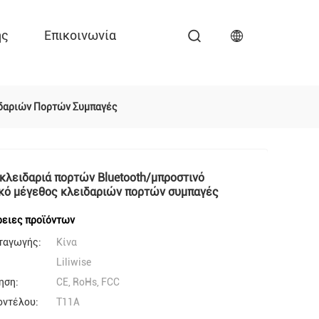
ης
Επικοινωνία
ιδαριών Πορτών Συμπαγές
κλειδαριά πορτών Bluetooth/μπροστινό
κό μέγεθος κλειδαριών πορτών συμπαγές
ειες προϊόντων
ταγωγής:
Κίνα
Liliwise
ηση:
CE, RoHs, FCC
οντέλου:
T11A