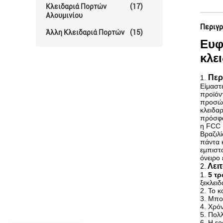
Κλειδαριά Πορτών
(17)
Αλουμινίου
Περιγρ
Άλλη Κλειδαριά Πορτών
(15)
Ευφ
κλε
Περ
1.
Είμαστ
προϊόν
προσώπ
κλειδα
πρόσφα
η FCC 
Βραζιλ
πάντα 
εμπιστ
όνειρο 
Λει
2.
1.
5 τρ
ξεκλειδ
2. Το 
3. Μπορ
4. Χρό
5. Πολ
6. Η ε