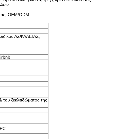
άλλων
 σας, OEM/ODM
, κώδικας ΑΣΦΑΛΕΊΑΣ,
Airbnb
& του ξεκλειδώματος της
FPC