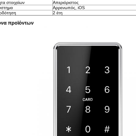
ητα στοιχείων
Απεριόριστος
ύστημα
Αρρενωπός, iOS
ιοδότηση
2 έτη
όνα προϊόντων
Αφήστε ένα μήνυμα Θα σας καλέσουμε
σύντομα!