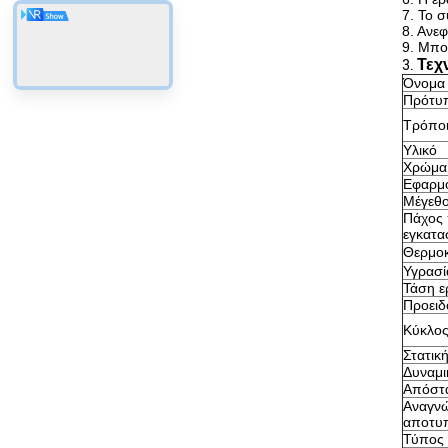
7. Το σ
8. Ανε
9. Μπο
Τεχ
3.
Όνομα
Πρότυπ
Τρόποι
Υλικό
Χρώμα
Εφαρμ
Μέγεθ
Πάχος 
εγκατα
Θερμοκ
Υγρασί
Τάση ε
Προειδ
Κύκλος
Στατικ
Δυναμι
Απόστα
Αναγνώ
αποτυ
Τύπος