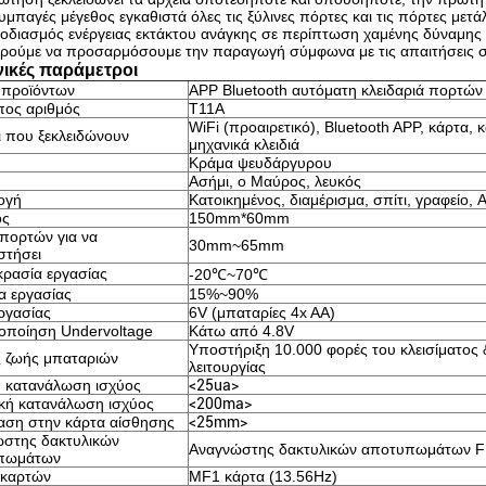
υμπαγές μέγεθος εγκαθιστά όλες τις ξύλινες πόρτες και τις πόρτες μετ
φοδιασμός ενέργειας εκτάκτου ανάγκης σε περίπτωση χαμένης δύναμης
ρούμε να προσαρμόσουμε την παραγωγή σύμφωνα με τις απαιτήσεις
νικές παράμετροι
 προϊόντων
APP Bluetooth αυτόματη κλειδαριά πορτών
ος αριθμός
T11A
WiFi (προαιρετικό), Bluetooth APP, κάρτα
 που ξεκλειδώνουν
μηχανικά κλειδιά
Κράμα ψευδάργυρου
Ασήμι, ο Μαύρος, λευκός
ογή
Κατοικημένος, διαμέρισμα, σπίτι, γραφείο, 
ος
150mm*60mm
πορτών για να
30mm~65mm
στήσει
ρασία εργασίας
-20℃~70℃
α εργασίας
15%~90%
ργασίας
6V (μπαταρίες 4x AA)
οποίηση Undervoltage
Κάτω από 4.8V
Υποστήριξη 10.000 φορές του κλεισίματος 
 ζωής μπαταριών
λειτουργίας
ή κατανάλωση ισχύος
<25ua>
κή κατανάλωση ισχύος
<200ma>
ση στην κάρτα αίσθησης
<25mm>
στης δακτυλικών
Αναγνώστης δακτυλικών αποτυπωμάτων 
πωμάτων
 καρτών
MF1 κάρτα (13.56Hz)