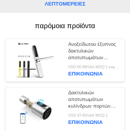
ΠΟΛΙΤΙΚΉ
ΛΕΠΤΟΜΈΡΕΙΕΣ
ΜΥΣΤΙΚΌΤΗΤΑΣ
παρόμοια προϊόντα
Ανοξείδωτου έξυπνος
δακτυλικών
αποτυπωμάτων
πορτών τηλεχειρισμός
USD 60-89/Unit MOQ:1 κομμάτι
Wifi Bluetooth
ΕΠΙΚΟΙΝΩΝΊΑ
κλειδαριών λεπτός
Δακτυλικών
αποτυπωμάτων
κυλίνδρων πορτών
βασική κλειδαριά
USD 47-65/Unit MOQ:1
κώδικα καρτών
ΕΠΙΚΟΙΝΩΝΊΑ
Bluetooth κλειδαριών