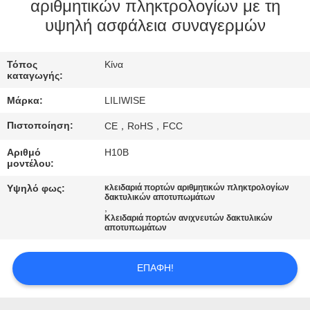
ΈΛΕΓΧΟΣ
αριθμητικών πληκτρολογίων με τη
υψηλή ασφάλεια συναγερμών
ΜΑΣ
Τόπος
Κίνα
ΕΛΆΤΕ
καταγωγής:
ΣΕ
Μάρκα:
LILIWISE
ΕΠΑΦΉ
Πιστοποίηση:
CE，RoHS，FCC
ΜΕ
Αριθμό
H10B
μοντέλου:
ΕΙΔΉΣΕΙΣ
Υψηλό φως:
κλειδαριά πορτών αριθμητικών πληκτρολογίων
δακτυλικών αποτυπωμάτων
,
Κλειδαριά πορτών ανιχνευτών δακτυλικών
NEWS
αποτυπωμάτων
SITEMAP
ΕΠΑΦΉ!