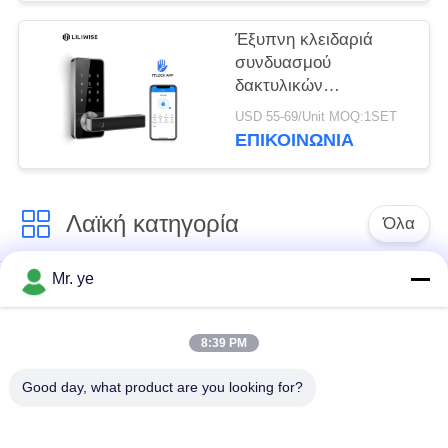
κατοικημένη
διευθετήσιμη
Έξυπνη κλειδαριά
συνδυασμού
δακτυλικών
αποτυπωμάτων
USD 55-69/Unit MOQ:1SET
Bluetooth κλειδαριών
ΕΠΙΚΟΙΝΩΝΊΑ
πορτών δακτυλικών
αποτυπωμάτων με το
κύριο κλειδί
Λαϊκή κατηγορία
Όλα
Mr. ye
Δακτυλικών
Ηλεκτρονικές
αποτυπωμάτων
κλειδαριές
κλείδωμα θυρών
8:39 PM
Good day, what product are you looking for?
Κλειδαριά πορτών
Κλειδαριά πόρτας
αναγνώρισης
κάμερας
προσώπου