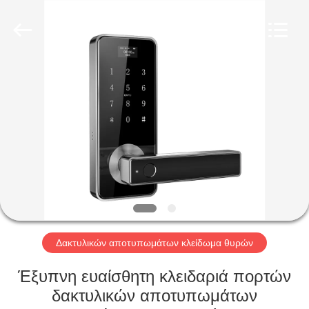
Light
Source
Electronics
Technology
Limited.
All
Rights
Reserved.
ΣΠΊΤΙ
ΠΡΟΪΌΝΤΑ
ΠΕΡΊΠΟΥ
ΕΜΕΊΣ
ΓΎΡΟΣ
ΕΡΓΟΣΤΑΣΊΩΝ
Δακτυλικών αποτυπωμάτων κλείδωμα θυρών
Έξυπνη ευαίσθητη κλειδαριά πορτών
ΠΟΙΟΤΙΚΌΣ
δακτυλικών αποτυπωμάτων