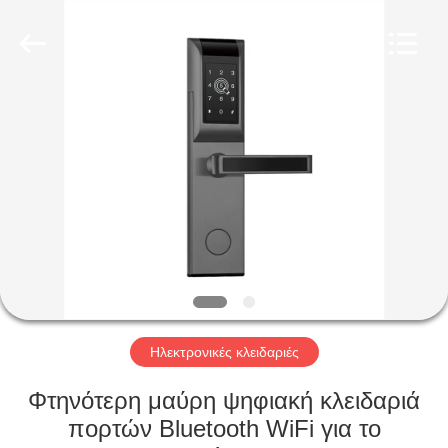
Light
Source
Electronics
Technology
Limited.
All
Rights
Reserved.
ΣΠΊΤΙ
ΠΡΟΪΌΝΤΑ
ΠΕΡΊΠΟΥ
ΕΜΕΊΣ
ΓΎΡΟΣ
ΕΡΓΟΣΤΑΣΊΩΝ
Ηλεκτρονικές κλειδαριές
Φτηνότερη μαύρη ψηφιακή κλειδαριά
ΠΟΙΟΤΙΚΌΣ
πορτών Bluetooth WiFi για το