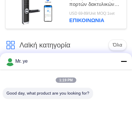
πορτών δακτυλικών
αποτυπωμάτων
USD 69-89/Unit MOQ:1set
ψηφιακή ευφυής για
ΕΠΙΚΟΙΝΩΝΊΑ
την κατοικία
Λαϊκή κατηγορία
Όλα
Mr. ye
Δακτυλικών
Ηλεκτρονικές
αποτυπωμάτων
κλειδαριές
κλείδωμα θυρών
1:19 PM
Good day, what product are you looking for?
Κλειδαριά πορτών
Κλειδαριά πόρτας
αναγνώρισης
κάμερας
προσώπου
αυτόματη κλειδαριά
Κλειδαριά πορτών