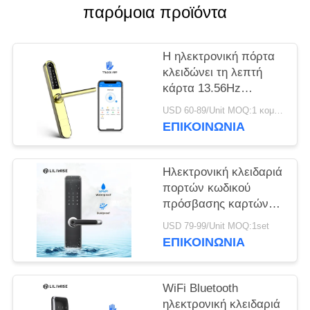
ΠΟΛΙΤΙΚΉ
παρόμοια προϊόντα
ΜΥΣΤΙΚΌΤΗΤΑΣ
Η ηλεκτρονική πόρτα
κλειδώνει τη λεπτή
κάρτα 13.56Hz
πρόσβασης MF1 WiFi
USD 60-89/Unit MOQ:1 κομμάτι
APP επιτροπής
ΕΠΙΚΟΙΝΩΝΊΑ
πλάτους 38mm
Ηλεκτρονική κλειδαριά
πορτών κωδικού
πρόσβασης καρτών
ασφάλειας MF1
USD 79-99/Unit MOQ:1set
αδιάβροχη
ΕΠΙΚΟΙΝΩΝΊΑ
WiFi Bluetooth
ηλεκτρονική κλειδαριά