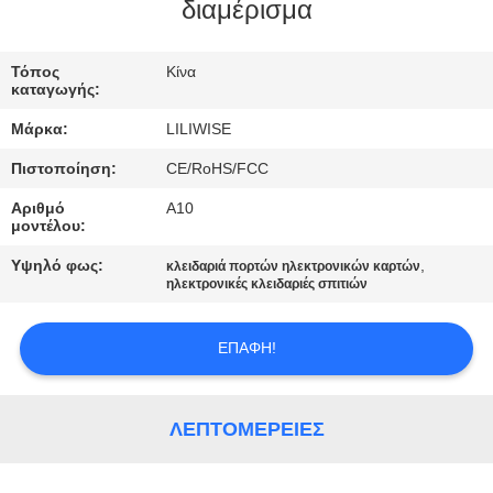
ΈΛΕΓΧΟΣ
διαμέρισμα
ΜΑΣ
Τόπος
Κίνα
καταγωγής:
ΕΛΆΤΕ
Μάρκα:
LILIWISE
ΣΕ
Πιστοποίηση:
CE/RoHS/FCC
ΕΠΑΦΉ
Αριθμό
A10
ΜΕ
μοντέλου:
Υψηλό φως:
,
κλειδαριά πορτών ηλεκτρονικών καρτών
ΕΙΔΉΣΕΙΣ
ηλεκτρονικές κλειδαριές σπιτιών
ΕΠΑΦΉ!
NEWS
SITEMAP
ΛΕΠΤΟΜΈΡΕΙΕΣ