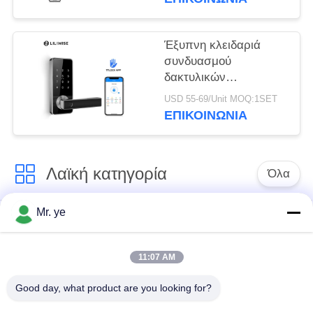
Bluetooth κλειδαριών
κατοικημένη
διευθετήσιμη
Έξυπνη κλειδαριά
συνδυασμού
δακτυλικών
αποτυπωμάτων
USD 55-69/Unit MOQ:1SET
Bluetooth κλειδαριών
ΕΠΙΚΟΙΝΩΝΊΑ
πορτών δακτυλικών
αποτυπωμάτων με το
κύριο κλειδί
Λαϊκή κατηγορία
Όλα
Mr. ye
Δακτυλικών
Ηλεκτρονικές
αποτυπωμάτων
κλειδαριές
κλείδωμα θυρών
11:07 AM
Good day, what product are you looking for?
Κλειδαριά πορτών
Κλειδαριά πόρτας
αναγνώρισης