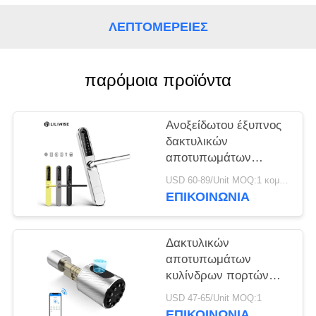
ΠΟΛΙΤΙΚΉ
ΜΥΣΤΙΚΌΤΗΤΑΣ
ΛΕΠΤΟΜΈΡΕΙΕΣ
παρόμοια προϊόντα
Ανοξείδωτου έξυπνος
δακτυλικών
αποτυπωμάτων
πορτών τηλεχειρισμός
USD 60-89/Unit MOQ:1 κομμάτι
Wifi Bluetooth
ΕΠΙΚΟΙΝΩΝΊΑ
κλειδαριών λεπτός
Δακτυλικών
αποτυπωμάτων
κυλίνδρων πορτών
βασική κλειδαριά
USD 47-65/Unit MOQ:1
κώδικα καρτών
ΕΠΙΚΟΙΝΩΝΊΑ