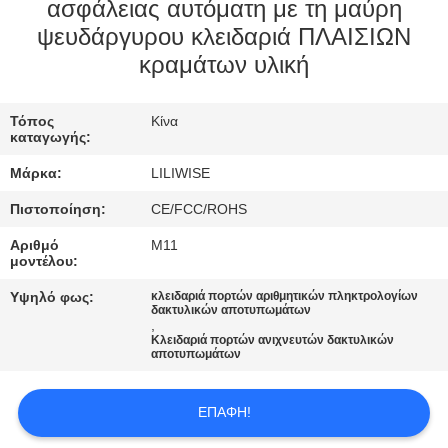
ΈΛΕΓΧΟΣ
ασφάλειας αυτόματη με τη μαύρη
ψευδάργυρου κλειδαριά ΠΛΑΙΣΙΩΝ
κραμάτων υλική
ΜΑΣ
ΕΛΆΤΕ
Τόπος
Κίνα
ΣΕ
καταγωγής:
ΕΠΑΦΉ
Μάρκα:
LILIWISE
ΜΕ
Πιστοποίηση:
CE/FCC/ROHS
Αριθμό
M11
ΕΙΔΉΣΕΙΣ
μοντέλου:
Υψηλό φως:
κλειδαριά πορτών αριθμητικών πληκτρολογίων
δακτυλικών αποτυπωμάτων
NEWS
,
Κλειδαριά πορτών ανιχνευτών δακτυλικών
αποτυπωμάτων
SITEMAP
ΕΠΑΦΉ!