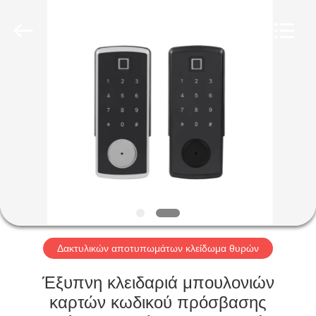
Light
Source
Electronics
Technology
Limited.
All
Rights
Reserved.
ΣΠΊΤΙ
ΠΡΟΪΌΝΤΑ
ΠΕΡΊΠΟΥ
ΕΜΕΊΣ
ΓΎΡΟΣ
ΕΡΓΟΣΤΑΣΊΩΝ
Δακτυλικών αποτυπωμάτων κλείδωμα θυρών
Έξυπνη κλειδαριά μπουλονιών
ΠΟΙΟΤΙΚΌΣ
καρτών κωδικού πρόσβασης