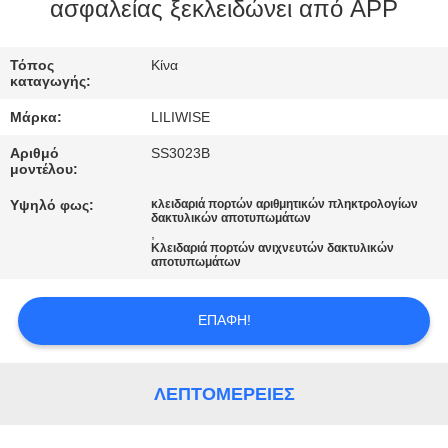
ΈΛΕΓΧΟΣ
ασφαλείας ξεκλειδώνει από APP
ΜΑΣ
Τόπος
Κίνα
καταγωγής:
ΕΛΆΤΕ
Μάρκα:
LILIWISE
ΣΕ
Αριθμό
SS3023B
ΕΠΑΦΉ
μοντέλου:
ΜΕ
Υψηλό φως:
κλειδαριά πορτών αριθμητικών πληκτρολογίων
δακτυλικών αποτυπωμάτων
,
Κλειδαριά πορτών ανιχνευτών δακτυλικών
ΕΙΔΉΣΕΙΣ
αποτυπωμάτων
ΕΠΑΦΉ!
NEWS
SITEMAP
ΛΕΠΤΟΜΈΡΕΙΕΣ