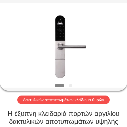
Light
Source
Electronics
Technology
Limited.
All
Rights
Reserved.
ΣΠΊΤΙ
ΠΡΟΪΌΝΤΑ
ΠΕΡΊΠΟΥ
ΕΜΕΊΣ
ΓΎΡΟΣ
ΕΡΓΟΣΤΑΣΊΩΝ
Δακτυλικών αποτυπωμάτων κλείδωμα θυρών
Η έξυπνη κλειδαριά πορτών αργιλίου
ΠΟΙΟΤΙΚΌΣ
δακτυλικών αποτυπωμάτων υψηλής