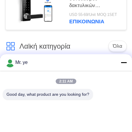
δακτυλικών
αποτυπωμάτων
USD 55-69/Unit MOQ:1SET
Bluetooth κλειδαριών
ΕΠΙΚΟΙΝΩΝΊΑ
πορτών δακτυλικών
αποτυπωμάτων με το
κύριο κλειδί
Λαϊκή κατηγορία
Όλα
Mr. ye
Δακτυλικών
Ηλεκτρονικές
αποτυπωμάτων
κλειδαριές
κλείδωμα θυρών
2:11 AM
Good day, what product are you looking for?
Κλειδαριά πορτών
Κλειδαριά πόρτας
αναγνώρισης
κάμερας
προσώπου
αυτόματη κλειδαριά
Κλειδαριά πορτών