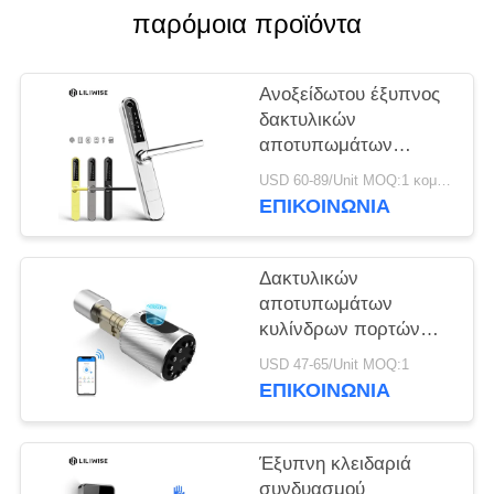
ΠΟΛΙΤΙΚΉ
παρόμοια προϊόντα
ΜΥΣΤΙΚΌΤΗΤΑΣ
Ανοξείδωτου έξυπνος
δακτυλικών
αποτυπωμάτων
πορτών τηλεχειρισμός
USD 60-89/Unit MOQ:1 κομμάτι
Wifi Bluetooth
ΕΠΙΚΟΙΝΩΝΊΑ
κλειδαριών λεπτός
Δακτυλικών
αποτυπωμάτων
κυλίνδρων πορτών
βασική κλειδαριά
USD 47-65/Unit MOQ:1
κώδικα καρτών
ΕΠΙΚΟΙΝΩΝΊΑ
Bluetooth κλειδαριών
κατοικημένη
διευθετήσιμη
Έξυπνη κλειδαριά
συνδυασμού