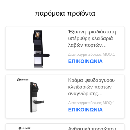
ΠΟΛΙΤΙΚΉ
ΜΥΣΤΙΚΌΤΗΤΑΣ
παρόμοια προϊόντα
Έξυπνη τρισδιάστατη
υπέρυθρη κλειδαριά
λαβών πορτών
αναγνώρισης
Διαπραγματεύσιμος MOQ:1
προσώπου για την
ΕΠΙΚΟΙΝΩΝΊΑ
οικογένεια και την
επιχείρηση
Κράμα ψευδάργυρου
κλειδαριών πορτών
αναγνώρισης
προσώπου αυτόματου
Διαπραγματεύσιμος MOQ:1
ελέγχου με την οθόνη
ΕΠΙΚΟΙΝΩΝΊΑ
2,5 οδηγήσεων ίντσας
Ανθεκτική προσώπου