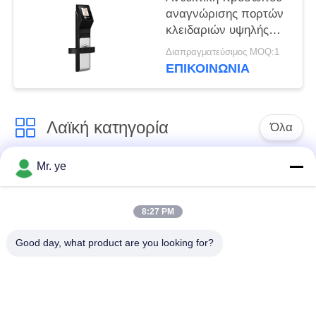
αναγνώρισης πορτών
κλειδαριών υψηλής
ασφαλείας αφής
Διαπραγματεύσιμος MOQ:1
κατανάλωση ενέργειας
ΕΠΙΚΟΙΝΩΝΊΑ
οθόνης μικρή
Λαϊκή κατηγορία
Όλα
Mr. ye
Δακτυλικών
Ηλεκτρονικές
αποτυπωμάτων
κλειδαριές
κλείδωμα θυρών
8:27 PM
Good day, what product are you looking for?
Κλειδαριά πορτών
Κλειδαριά πόρτας
αναγνώρισης
κάμερας
προσώπου