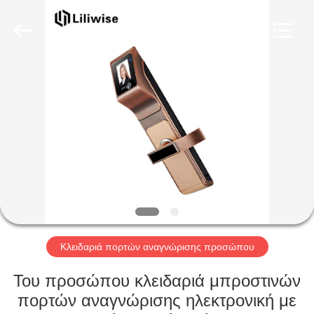
Light
Source
Electronics
Technology
Limited.
All
Rights
Reserved.
ΣΠΊΤΙ
ΠΡΟΪΌΝΤΑ
ΠΕΡΊΠΟΥ
ΕΜΕΊΣ
ΓΎΡΟΣ
ΕΡΓΟΣΤΑΣΊΩΝ
Κλειδαριά πορτών αναγνώρισης προσώπου
Του προσώπου κλειδαριά μπροστινών
ΠΟΙΟΤΙΚΌΣ
πορτών αναγνώρισης ηλεκτρονική με