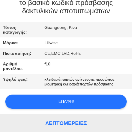
ΈΛΕΓΧΟΣ
το βασικό κωδικό πρόσβασης
δακτυλικών αποτυπωμάτων
ΜΑΣ
Τόπος
Guangdong, Κίνα
ΕΛΆΤΕ
καταγωγής:
ΣΕ
Μάρκα:
Liliwise
ΕΠΑΦΉ
Πιστοποίηση:
CE,EMC,LVD,RoHs
ΜΕ
Αριθμό
f10
μοντέλου:
ΕΙΔΉΣΕΙΣ
Υψηλό φως:
,
κλειδαριά πορτών ανίχνευσης προσώπου
βιομετρική κλειδαριά πορτών πρόσβασης
NEWS
ΕΠΑΦΉ!
SITEMAP
ΛΕΠΤΟΜΈΡΕΙΕΣ