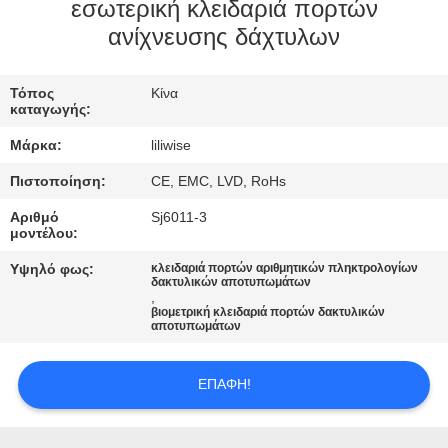
ΈΛΕΓΧΟΣ
εσωτερική κλειδαριά πορτών
ανίχνευσης δάχτυλων
ΜΑΣ
Τόπος
Κίνα
ΕΛΆΤΕ
καταγωγής:
ΣΕ
Μάρκα:
liliwise
ΕΠΑΦΉ
Πιστοποίηση:
CE, EMC, LVD, RoHs
ΜΕ
Αριθμό
Sj6011-3
μοντέλου:
ΕΙΔΉΣΕΙΣ
Υψηλό φως:
κλειδαριά πορτών αριθμητικών πληκτρολογίων
δακτυλικών αποτυπωμάτων
,
βιομετρική κλειδαριά πορτών δακτυλικών
NEWS
αποτυπωμάτων
SITEMAP
ΕΠΑΦΉ!