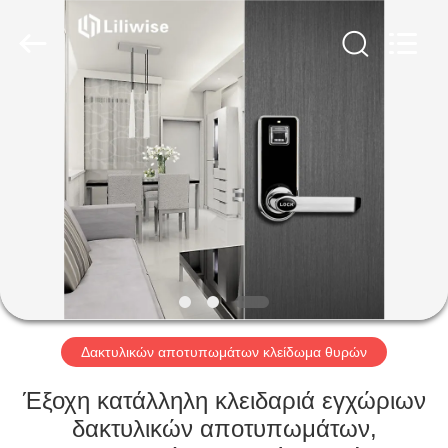
Light
Source
Electronics
Technology
Limited.
All
Rights
Reserved.
ΣΠΊΤΙ
ΠΡΟΪΌΝΤΑ
ΠΕΡΊΠΟΥ
ΕΜΕΊΣ
ΓΎΡΟΣ
ΕΡΓΟΣΤΑΣΊΩΝ
Δακτυλικών αποτυπωμάτων κλείδωμα θυρών
Έξοχη κατάλληλη κλειδαριά εγχώριων
ΠΟΙΟΤΙΚΌΣ
δακτυλικών αποτυπωμάτων,