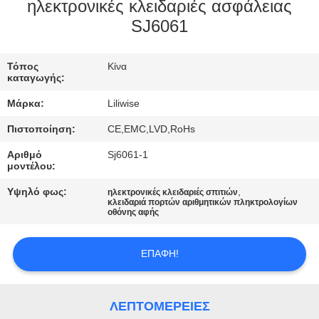
ΈΛΕΓΧΟΣ
ηλεκτρονικές κλειδαριές ασφάλειας
SJ6061
ΜΑΣ
Τόπος
Κίνα
ΕΛΆΤΕ
καταγωγής:
ΣΕ
Μάρκα:
Liliwise
ΕΠΑΦΉ
Πιστοποίηση:
CE,EMC,LVD,RoHs
ΜΕ
Αριθμό
Sj6061-1
μοντέλου:
ΕΙΔΉΣΕΙΣ
Υψηλό φως:
,
ηλεκτρονικές κλειδαριές σπιτιών
κλειδαριά πορτών αριθμητικών πληκτρολογίων
οθόνης αφής
NEWS
ΕΠΑΦΉ!
SITEMAP
ΛΕΠΤΟΜΈΡΕΙΕΣ