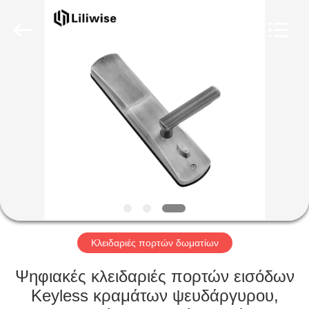
Light
Source
Electronics
Technology
Limited.
All
Rights
Reserved.
ΣΠΊΤΙ
ΠΡΟΪΌΝΤΑ
ΠΕΡΊΠΟΥ
ΕΜΕΊΣ
ΓΎΡΟΣ
ΕΡΓΟΣΤΑΣΊΩΝ
Κλειδαριές πορτών δωματίων
Ψηφιακές κλειδαριές πορτών εισόδων
ΠΟΙΟΤΙΚΌΣ
Keyless κραμάτων ψευδάργυρου,