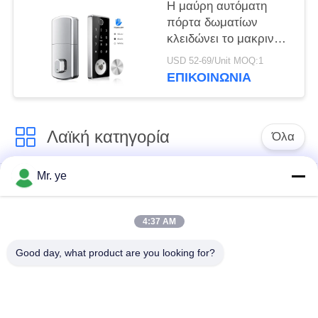
Η μαύρη αυτόματη
πόρτα δωματίων
κλειδώνει το μακρινό
βιομετρικό κράμα
USD 52-69/Unit MOQ:1
ψευδάργυρου WiFi
ΕΠΙΚΟΙΝΩΝΊΑ
δακτυλικών
αποτυπωμάτων
Λαϊκή κατηγορία
Όλα
Mr. ye
Δακτυλικών
Ηλεκτρονικές
αποτυπωμάτων
κλειδαριές
κλείδωμα θυρών
4:37 AM
Good day, what product are you looking for?
Κλειδαριά πορτών
Κλειδαριά πόρτας
αναγνώρισης
κάμερας
προσώπου