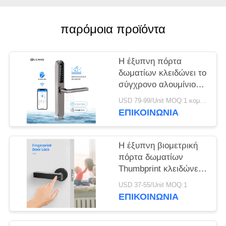
ΠΟΛΙΤΙΚΉ
ΜΥΣΤΙΚΌΤΗΤΑΣ
παρόμοια προϊόντα
Η έξυπνη πόρτα
δωματίων κλειδώνει το
σύγχρονο αλουμίνιο
ανοξείδωτου για τη
USD 79-99/Unit MOQ:1 κομμάτι
λεωφόρο οικογένειας/
ΕΠΙΚΟΙΝΩΝΊΑ
αγορών
Η έξυπνη βιομετρική
πόρτα δωματίων
Thumbprint κλειδώνει/
ηλεκτρονική
USD 37-55/Unit MOQ:1
μπροστινή μαύρη
ΕΠΙΚΟΙΝΩΝΊΑ
κλειδαριά λαβών
πορτών