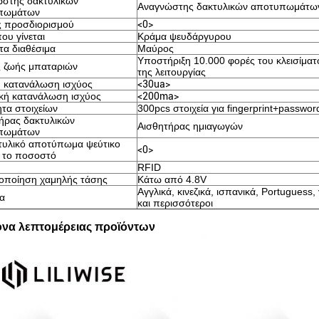
στης δακτυλικών
Αναγνώστης δακτυλικών αποτυπωμάτω
πωμάτων
 προσδιορισμού
<0>
ου γίνεται
Κράμα ψευδάργυρου
α διαθέσιμα
Μαύρος
Υποστήριξη 10.000 φορές του κλεισίματ
 ζωής μπαταριών
της λειτουργίας
ή κατανάλωση ισχύος
<30ua>
κή κατανάλωση ισχύος
<200ma>
ητα στοιχείων
300pcs στοιχεία για fingerprint+passwo
ήρας δακτυλικών
Αισθητήρας ημιαγωγών
πωμάτων
τυλικό αποτύπωμα ψεύτικο
<0>
ι το ποσοστό
RFID
οποίηση χαμηλής τάσης
Κάτω από 4.8V
Αγγλικά, κινεζικά, ισπανικά, Portuguess,
α
Αφήστε ένα μήνυμα Θα σας καλέσουμε
και περισσότεροι
όνα λεπτομέρειας προϊόντων
σύντομα!