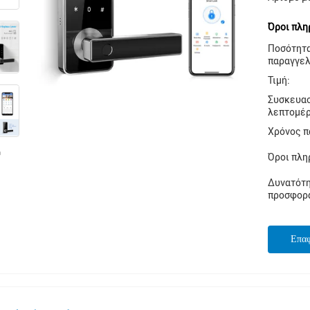
Όροι πλη
Ποσότητ
παραγγελ
Τιμή:
Συσκευα
λεπτομέρ
Χρόνος π
Όροι πλη
Δυνατότ
προσφορ
Επα