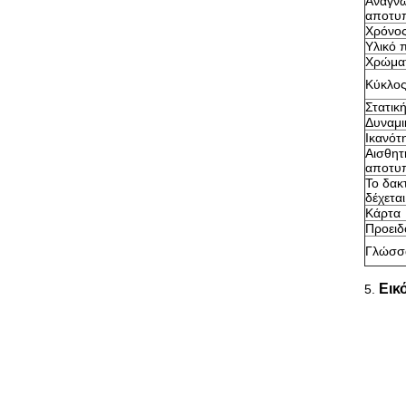
Αναγνώ
αποτυ
Χρόνος
Υλικό π
Χρώματ
Κύκλος
Στατικ
Δυναμι
Ικανότ
Αισθητ
αποτυ
Το δακ
δέχετα
Κάρτα
Προειδ
Γλώσσ
Εικ
5.