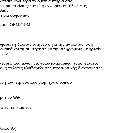
ιστείτε καλύτερα τα έξυπνα κτήριά σας
 φορά να είναι γνωστή η εγχώρια ασφάλειά σας
άλλων
ειρία ασφάλειας
ς σας, OEM/ODM
σφέρει τη δωρεάν υπηρεσία για την αντικατάσταση
λακτικά και τη συντήρηση με την πληρωμένη υπηρεσία
σεων.
άκτορες των ξένων έξυπνων κλειδαριών, τους πελάτες
νους πελάτες κλειδαριών της προσωπικής διακόσμησης
ίνητων περιουσιών, βιομηχανία υλικού
μάτων WiFi
οτύπωμα, κώδικας
λικού 8x)