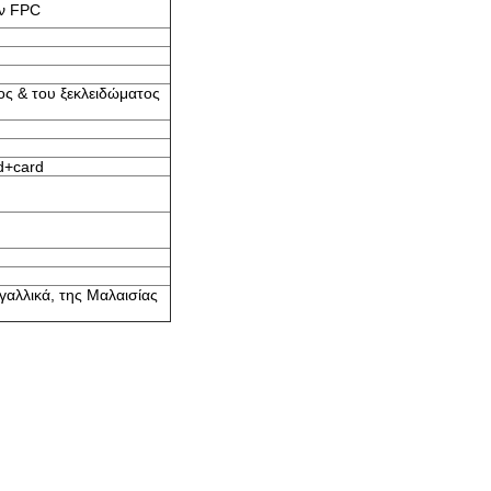
ν FPC
ος & του ξεκλειδώματος
rd+card
 γαλλικά, της Μαλαισίας