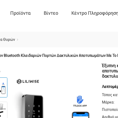
Προϊόντα
Βίντεο
Κέντρο Πληροφόρησ
μα Θυρών
ν Bluetooth Κλειδαριών Πορτών Δακτυλικών Αποτυπωμάτων Με Το Κ
Έξυπνη 
αποτυπω
δακτυλι
Λεπτομέρ
Τόπος κα
Μάρκα:
Πιστοποί
Αριθμό μ