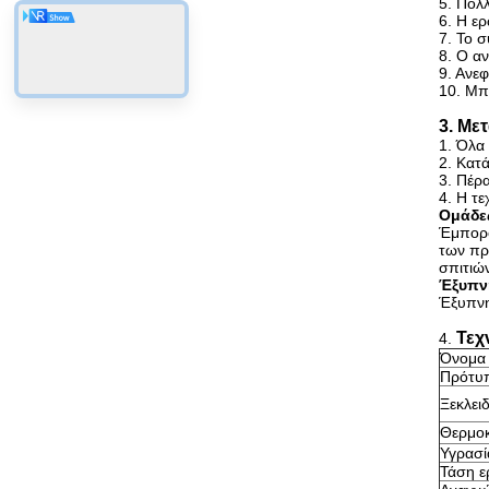
5. Πολ
6. Η ε
7. Το σ
8. Ο α
9. Ανε
10. Μπ
3. Με
1. Όλα 
2. Κατ
3. Πέρ
4. Η τ
Ομάδε
Έμπορο
των πρ
σπιτιώ
Έξυπν
Έξυπνη
Τεχ
4.
Όνομα
Πρότυπ
Ξεκλει
Θερμοκ
Υγρασί
Τάση ε