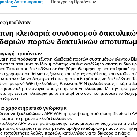
φορίες Λεπτομέρειας
Περιγραφή Προϊόντων
αφή προϊόντων
πνη κλειδαριά συνδυασμού δακτυλικώ
ιδαριών πορτών δακτυλικών αποτυπωμά
αγωγή προϊόντων
ίναι η πιό πρόσφατη έξυπνη κλειδαριά πορτών συστημάτων ελέγχου B
να απλουστευμένο σχέδιο εμφάνισης και ένα κατάλληλο σύστημα διαχεί
και Τύπου που ξεκλειδώνει σε ένα βήμα. Θα φέρει την καταπληκτική εμπ
να χρησιμοποιηθεί για τις ξύλινες και πόρτες ασφάλειας, και εγκαθιστά ό
ναν κατάλληλο να διαχειριστεί σύστημα και 6 τρόπους να ξεκλειδώσει: 
ώνει, μακρινό WiFi ξεκλειδώνει, Password/PIN ξεκλειδώνουν, η κάρτα ξεκ
οιήσουν όλη την ανάγκη σας για την έξυπνη κλειδαριά. Με την προηγμέν
ετε την έξυπνη κλειδαριά με το smartphone σας, και μπορείτε να διαχε
οτεδήποτε
ιο χαρακτηριστικό γνώρισμα
όποι να ξεκλειδώσει:
APP WiFi η πρόσβαση, πρόσβαση Bluetooth AP
 κάρτα, το μηχανικό κλειδί ξεκλειδώνει
κατάλληλο APP σύστημα διαχείρισης, εσείς μπορεί να διαχειριστεί την 
είτε να διαχειριστείτε έναν μεγάλο αριθμό κλειδαριών με μόνο ένα τηλ
ές τοποθετήσεις λαβών πορτών, κατάλληλες για τα διάφορα σενάρια