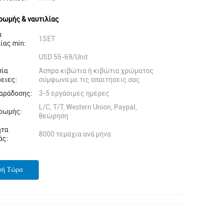
ρωμής & ναυτιλίας
α
1SET
ίας min:
USD 55-69/Unit
σία
Άσπρα κιβώτια ή κιβώτια χρώματος
ειες:
σύμφωνα με τις απαιτήσεις σας
αράδοσης:
3-5 εργάσιμες ημέρες
L/C, T/T, Western Union, Paypal,
ρωμής:
θεώρηση
ητα
8000 τεμάχια ανά μήνα
άς:
φή Τώρα