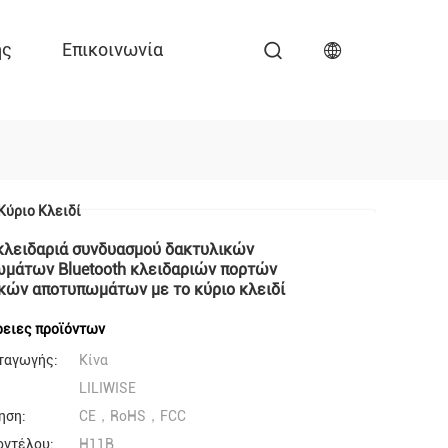
ης
Επικοινωνία
ύριο Κλειδί
κλειδαριά συνδυασμού δακτυλικών
μάτων Bluetooth κλειδαριών πορτών
κών αποτυπωμάτων με το κύριο κλειδί
ειες προϊόντων
ταγωγής:
Κίνα
LILIWISE
ηση:
CE，RoHS，FCC
οντέλου:
H11B