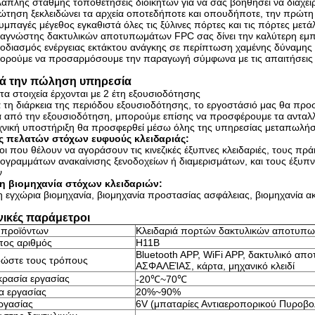
λαπλής στάθμης τοποθετήσεις διοικητών για να σας βοηθήσει να διαχειρ
ρώτηση ξεκλειδώνει τα αρχεία οποτεδήποτε και οπουδήποτε, την πρώτη
υμπαγές μέγεθος εγκαθιστά όλες τις ξύλινες πόρτες και τις πόρτες μετ
ναγνώστης δακτυλικών αποτυπωμάτων FPC σας δίνει την καλύτερη εμπ
φοδιασμός ενέργειας εκτάκτου ανάγκης σε περίπτωση χαμένης δύναμης
ορούμε να προσαρμόσουμε την παραγωγή σύμφωνα με τις απαιτήσει
τά την πώληση υπηρεσία
τα στοιχεία έρχονται με 2 έτη εξουσιοδότησης
ά τη διάρκεια της περιόδου εξουσιοδότησης, το εργοστάσιό μας θα προ
α από την εξουσιοδότηση, μπορούμε επίσης να προσφέρουμε τα ανταλ
εχνική υποστήριξη θα προσφερθεί μέσω όλης της υπηρεσίας μεταπωλή
ς πελατών στόχων ευφυούς κλειδαριάς:
ι που θέλουν να αγοράσουν τις κινεζικές έξυπνες κλειδαριές, τους πρ
ογραμμάτων ανακαίνισης ξενοδοχείων ή διαμερισμάτων, και τους έξυπ
ν
η βιομηχανία στόχων κλειδαριών:
 εγχώρια βιομηχανία, βιομηχανία προστασίας ασφάλειας, βιομηχανία ακ
νικές παράμετροι
 προϊόντων
Κλειδαριά πορτών δακτυλικών αποτυπω
ος αριθμός
H11B
Bluetooth APP, WiFi APP, δακτυλικό απ
δώστε τους τρόπους
ΑΣΦΑΛΕΊΑΣ, κάρτα, μηχανικό κλειδί
ρασία εργασίας
-20℃~70℃
α εργασίας
20%~90%
ργασίας
6V (μπαταρίες Αντιαεροπορικού Πυροβο