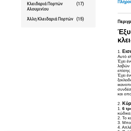
Πληρο
Κλειδαριά Πορτών
(17)
Αλουμινίου
Άλλη Κλειδαριά Πορτών
(15)
Περιγρ
Έξυ
κλε
Εισ
1.
Αυτό ε
Έχει έ
λαβών 
επίσης 
Έχει έ
ξεκλειδ
ικανοπ
συνδέσ
και οπ
Κύρ
2.
1.
6 τρ
κώδικα,
2. Το 
3. Μπορ
4. Απλ