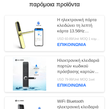
ΠΟΛΙΤΙΚΉ
παρόμοια προϊόντα
ΜΥΣΤΙΚΌΤΗΤΑΣ
Η ηλεκτρονική πόρτα
κλειδώνει τη λεπτή
κάρτα 13.56Hz
πρόσβασης MF1 WiFi
USD 60-89/Unit MOQ:1 κομμάτι
APP επιτροπής
ΕΠΙΚΟΙΝΩΝΊΑ
πλάτους 38mm
Ηλεκτρονική κλειδαριά
πορτών κωδικού
πρόσβασης καρτών
ασφάλειας MF1
USD 79-99/Unit MOQ:1set
αδιάβροχη
ΕΠΙΚΟΙΝΩΝΊΑ
WiFi Bluetooth
ηλεκτρονική κλειδαριά