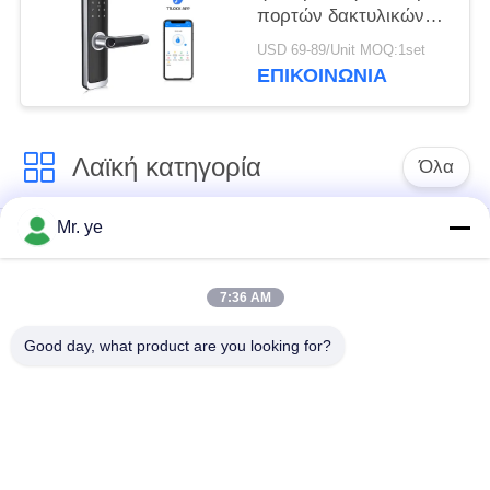
πορτών δακτυλικών
αποτυπωμάτων
USD 69-89/Unit MOQ:1set
ψηφιακή ευφυής για
ΕΠΙΚΟΙΝΩΝΊΑ
την κατοικία
Λαϊκή κατηγορία
Όλα
Mr. ye
Δακτυλικών
Ηλεκτρονικές
αποτυπωμάτων
κλειδαριές
κλείδωμα θυρών
7:36 AM
Good day, what product are you looking for?
Κλειδαριά πορτών
Κλειδαριά πόρτας
αναγνώρισης
κάμερας
προσώπου
αυτόματη κλειδαριά
Κλειδαριά πορτών