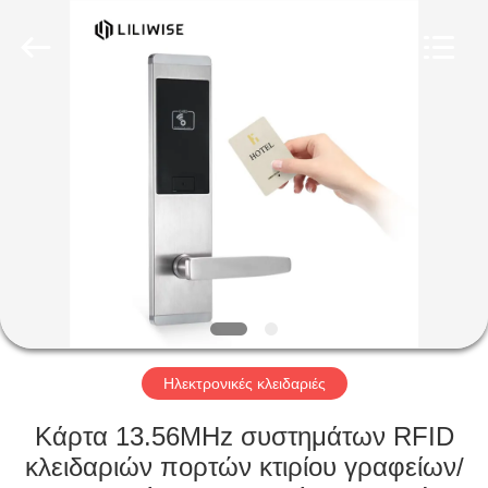
Light
Source
Electronics
Technology
Limited.
All
Rights
Reserved.
ΣΠΊΤΙ
ΠΡΟΪΌΝΤΑ
ΠΕΡΊΠΟΥ
ΕΜΕΊΣ
ΓΎΡΟΣ
ΕΡΓΟΣΤΑΣΊΩΝ
Ηλεκτρονικές κλειδαριές
Κάρτα 13.56MHz συστημάτων RFID
ΠΟΙΟΤΙΚΌΣ
κλειδαριών πορτών κτιρίου γραφείων/