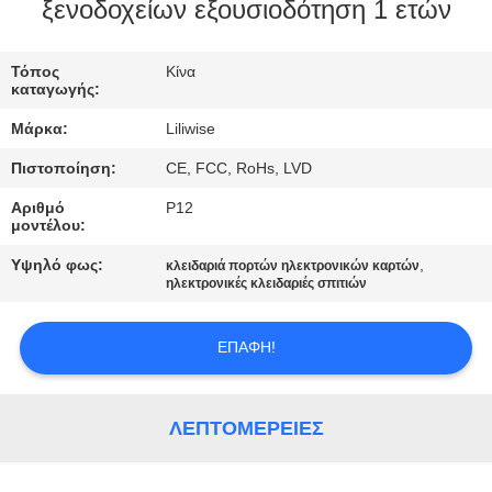
ΈΛΕΓΧΟΣ
ξενοδοχείων εξουσιοδότηση 1 ετών
ΜΑΣ
Τόπος
Κίνα
καταγωγής:
ΕΛΆΤΕ
Μάρκα:
Liliwise
ΣΕ
Πιστοποίηση:
CE, FCC, RoHs, LVD
ΕΠΑΦΉ
Αριθμό
P12
ΜΕ
μοντέλου:
Υψηλό φως:
,
κλειδαριά πορτών ηλεκτρονικών καρτών
ΕΙΔΉΣΕΙΣ
ηλεκτρονικές κλειδαριές σπιτιών
ΕΠΑΦΉ!
NEWS
SITEMAP
ΛΕΠΤΟΜΈΡΕΙΕΣ