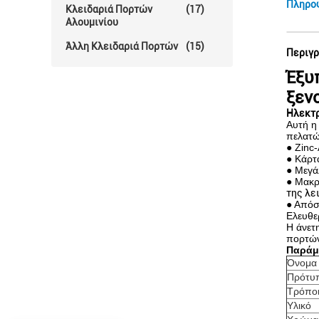
Πληρο
Κλειδαριά Πορτών
(17)
Αλουμινίου
Άλλη Κλειδαριά Πορτών
(15)
Περιγρ
Έξυ
ξεν
Ηλεκτρ
Αυτή η
πελατώ
● Zinc-
● Κάρτ
● Μεγά
● Μακρ
της λε
● Απόσ
Ελευθε
Η άνετ
πορτών
Παράμε
Όνομα
Πρότυπ
Τρόποι
Υλικό