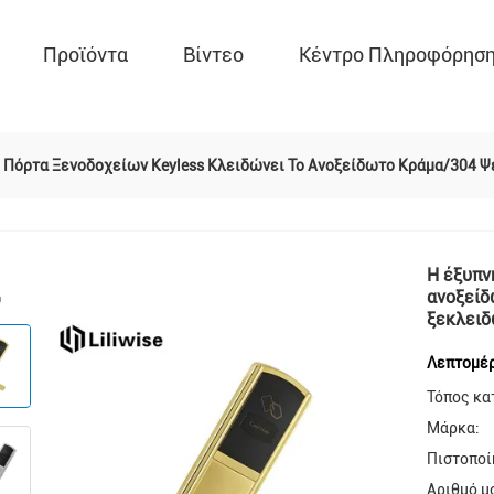
Προϊόντα
Βίντεο
Κέντρο Πληροφόρησ
 Πόρτα Ξενοδοχείων Keyless Κλειδώνει Το Ανοξείδωτο Κράμα/304 
Η έξυπν
ανοξείδ
ξεκλει
Λεπτομέρ
Τόπος κα
Μάρκα:
Πιστοποί
Αριθμό μ