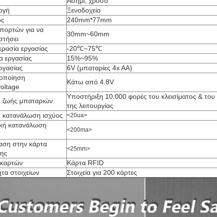
Ασήμι, χρυσό
ογή
Ξενοδοχείο
ος
240mm*77mm
πορτών για να
30mm~60mm
στήσει
ρασία εργασίας
-20℃~75℃
α εργασίας
15%~95%
ργασίας
6V (μπαταρίες 4x AA)
οποίηση
Κάτω από 4.8V
oltage
Υποστήριξη 10.000 φορές του κλεισίματος & του
 ζωής μπαταριών
της λειτουργίας
ή κατανάλωση ισχύος
<20ua>
κή κατανάλωση
<200ma>
ση στην κάρτα
<25mm>
ης
 καρτών
Κάρτα RFID
ητα στοιχείων
Στοιχεία για 200 κάρτες