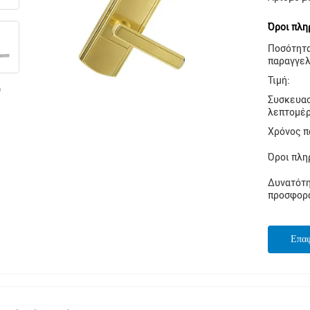
Όροι πλη
Ποσότητ
παραγγελ
Τιμή:
Συσκευα
λεπτομέρ
Χρόνος π
Όροι πλη
Δυνατότ
προσφορ
Επα