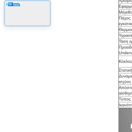
Χρώμα
Εφαρμ
Μέγεθ
Πάχος 
εγκατα
Θερμοκ
Υγρασί
Τάση ε
Προειδ
Underv
Κύκλος
Στατικ
Δυναμι
ισχύος
Απόστα
αίσθησ
Τύπος
Ικανότ