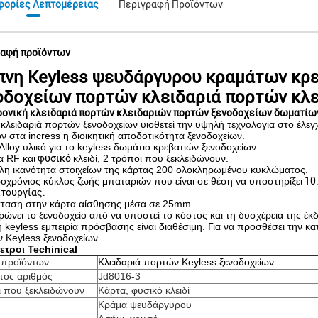
φορίες Λεπτομέρειας
Περιγραφή Προϊόντων
αφή προϊόντων
πνη Keyless ψευδάργυρου κραμάτων κρ
οδοχείων πορτών κλειδαριά πορτών κλε
ονική κλειδαριά πορτών κλειδαριών πορτών ξενοδοχείων δωματίω
 κλειδαριά πορτών ξενοδοχείων υιοθετεί την υψηλή τεχνολογία στο έλεγ
ν στα incress η διοικητική αποδοτικότητα ξενοδοχείων.
Alloy υλικό για το keyless δωμάτιο κρεβατιών ξενοδοχείων.
α RF και
φυσικό
κλειδί, 2 τρόποι που ξεκλειδώνουν.
λη ικανότητα στοιχείων της κάρτας 200 ολοκληρωμένου κυκλώματος.
οχρόνιος κύκλος ζωής μπαταριών που είναι σε θέση να υποστηρίξει
10.
ιτουργίας.
ταση στην κάρτα αίσθησης μέσα σε 25mm.
ρώνει το ξενοδοχείο από να υποστεί το κόστος και τη δυσχέρεια της έ
η keyless εμπειρία πρόσβασης είναι διαθέσιμη. Για να προσθέσει την κ
 Keyless ξενοδοχείων.
τροι Techinical
 προϊόντων
Κλειδαριά πορτών Keyless ξενοδοχείων
ος αριθμός
Jd8016-3
 που ξεκλειδώνουν
Κάρτα, φυσικό κλειδί
Κράμα ψευδάργυρου