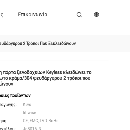
ης
Επικοινωνία
Ψευδάργυρου 2 Τρόποι Που Ξεκλειδώνουν
η πόρτα ξενοδοχείων Keyless κλειδώνει το
ωτο κράμα/304 ψευδάργυρου 2 τρόποι που
δώνουν
ειες προϊόντων
ταγωγής:
Κίνα
liliwise
ηση:
CE, EMC, LVD, RoHs
οντέλου:
Jd8016-3