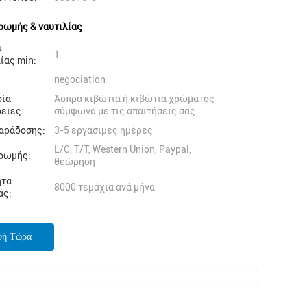
ρωμής & ναυτιλίας
α
1
ίας min:
negociation
σία
Άσπρα κιβώτια ή κιβώτια χρώματος
ειες:
σύμφωνα με τις απαιτήσεις σας
αράδοσης:
3-5 εργάσιμες ημέρες
L/C, T/T, Western Union, Paypal,
ρωμής:
θεώρηση
ητα
8000 τεμάχια ανά μήνα
άς:
φή Τώρα