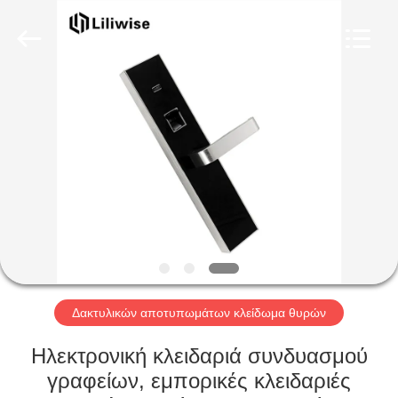
Light
Source
Electronics
Technology
Limited.
All
Rights
Reserved.
ΣΠΊΤΙ
ΠΡΟΪΌΝΤΑ
ΠΕΡΊΠΟΥ
ΕΜΕΊΣ
ΓΎΡΟΣ
ΕΡΓΟΣΤΑΣΊΩΝ
Δακτυλικών αποτυπωμάτων κλείδωμα θυρών
Ηλεκτρονική κλειδαριά συνδυασμού
ΠΟΙΟΤΙΚΌΣ
γραφείων, εμπορικές κλειδαριές