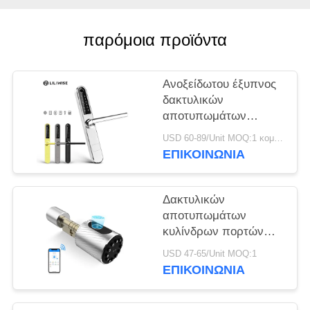
ΠΟΛΙΤΙΚΉ
ΜΥΣΤΙΚΌΤΗΤΑΣ
παρόμοια προϊόντα
Ανοξείδωτου έξυπνος
δακτυλικών
αποτυπωμάτων
πορτών τηλεχειρισμός
USD 60-89/Unit MOQ:1 κομμάτι
Wifi Bluetooth
ΕΠΙΚΟΙΝΩΝΊΑ
κλειδαριών λεπτός
Δακτυλικών
αποτυπωμάτων
κυλίνδρων πορτών
βασική κλειδαριά
USD 47-65/Unit MOQ:1
κώδικα καρτών
ΕΠΙΚΟΙΝΩΝΊΑ
Bluetooth κλειδαριών
κατοικημένη