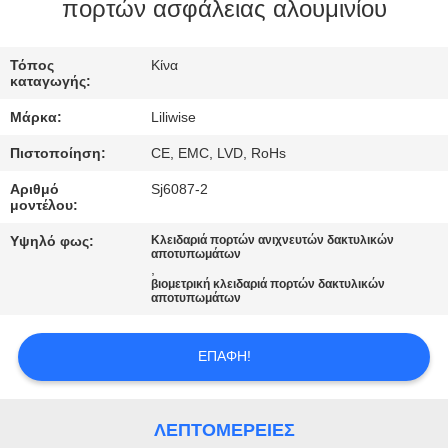
ΈΛΕΓΧΟΣ
πορτών ασφάλειας αλουμινίου
ΜΑΣ
Τόπος
Κίνα
καταγωγής:
ΕΛΆΤΕ
Μάρκα:
Liliwise
ΣΕ
Πιστοποίηση:
CE, EMC, LVD, RoHs
ΕΠΑΦΉ
Αριθμό
Sj6087-2
ΜΕ
μοντέλου:
Υψηλό φως:
Κλειδαριά πορτών ανιχνευτών δακτυλικών
αποτυπωμάτων
ΕΙΔΉΣΕΙΣ
,
βιομετρική κλειδαριά πορτών δακτυλικών
αποτυπωμάτων
NEWS
ΕΠΑΦΉ!
SITEMAP
ΛΕΠΤΟΜΈΡΕΙΕΣ