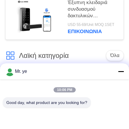
διευθετήσιμη
Έξυπνη κλειδαριά
συνδυασμού
δακτυλικών
αποτυπωμάτων
USD 55-69/Unit MOQ:1SET
Bluetooth κλειδαριών
ΕΠΙΚΟΙΝΩΝΊΑ
πορτών δακτυλικών
αποτυπωμάτων με το
κύριο κλειδί
Λαϊκή κατηγορία
Όλα
Mr. ye
Δακτυλικών
Ηλεκτρονικές
αποτυπωμάτων
κλειδαριές
κλείδωμα θυρών
10:06 PM
Good day, what product are you looking for?
Κλειδαριά πορτών
Κλειδαριά πόρτας
αναγνώρισης
κάμερας
προσώπου