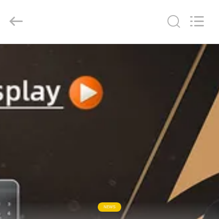
Light
Source
Electronics
Technology
Limited.
All
Rights
Reserved.
ΣΠΊΤΙ
ΠΡΟΪΌΝΤΑ
ΠΕΡΊΠΟΥ
ΕΜΕΊΣ
ΓΎΡΟΣ
ΕΡΓΟΣΤΑΣΊΩΝ
ΠΟΙΟΤΙΚΌΣ
NEWS