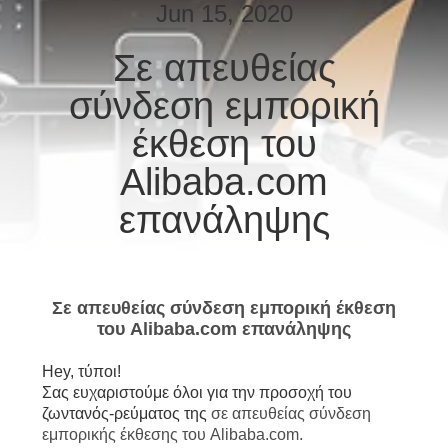
ΈΛΕΓΧΟΣ
Jun 15, 2020
Σε απευθείας
ΜΑΣ
σύνδεση εμπορική
ΕΛΆΤΕ
ΣΕ
έκθεση του
ΕΠΑΦΉ
Alibaba.com
ΜΕ
επανάληψης
ΕΙΔΉΣΕΙΣ
Σε απευθείας σύνδεση εμπορική έκθεση
NEWS
του Alibaba.com επανάληψης
Hey, τύποι!
SITEMAP
Σας ευχαριστούμε όλοι για την προσοχή του
ζωντανός-ρεύματος της
σε απευθείας σύνδεση
εμπορικής έκθεσης του Alibaba.com.