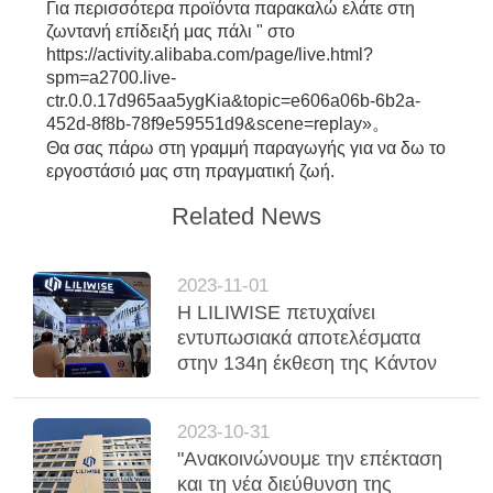
ΠΟΛΙΤΙΚΉ
Για περισσότερα προϊόντα παρακαλώ ελάτε στη
ζωντανή επίδειξή μας πάλι " στο
ΜΥΣΤΙΚΌΤΗΤΑΣ
https://activity.alibaba.com/page/live.html?
spm=a2700.live-
ctr.0.0.17d965aa5ygKia&topic=e606a06b-6b2a-
452d-8f8b-78f9e59551d9&scene=replay»。
Θα σας πάρω στη γραμμή παραγωγής για να δω το
εργοστάσιό μας στη πραγματική ζωή.
Related News
2023-11-01
Η LILIWISE πετυχαίνει
εντυπωσιακά αποτελέσματα
στην 134η έκθεση της Κάντον
2023-10-31
"Ανακοινώνουμε την επέκταση
και τη νέα διεύθυνση της