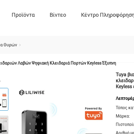
Προϊόντα
Βίντεο
Κέντρο Πληροφόρησ
μα Θυρών
ιδαριών Λαβών Ψηφιακή Κλειδαριά Πορτών Keyless Έξυπνη
Tuya βι
κλειδαρ
Keyless
Λεπτομέρ
Τόπος κα
Μάρκα:
Πιστοποί
Αριθμό μ