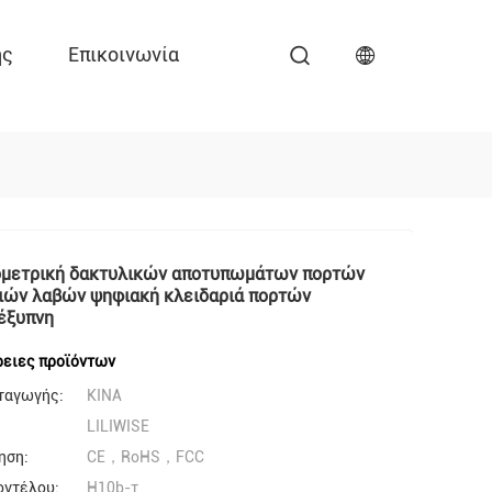
ης
Επικοινωνία
ομετρική δακτυλικών αποτυπωμάτων πορτών
ιών λαβών ψηφιακή κλειδαριά πορτών
 έξυπνη
ειες προϊόντων
ταγωγής:
ΚΙΝΑ
LILIWISE
ηση:
CE，RoHS，FCC
οντέλου:
H10b-τ