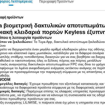
φορίες Λεπτομέρειας
Περιγραφή Προϊόντων
αφή προϊόντων
a βιομετρική δακτυλικών αποτυπωμάτ
ιακή κλειδαριά πορτών Keyless έξυπν
ίπου η λειτουργία προϊόντων
όποι να ξεκλειδώσει:
Το Tuya App, δακτυλικό αποτύπωμα ξεκλειδώνει,
ώνει
ρείτε να διαχειριστείτε έναν μεγάλο αριθμό κλειδαριών μέσω της οθόνη
χρονο και κλασσικό ύφος μωσαϊκών, κατάλληλο για τα διάφορα σενάρια
λαπλής στάθμης τοποθετήσεις διοικητών για να σας βοηθήσει να διαχειρ
αθολικό οι τακτοποιήσεις όλες οι ξύλινες πόρτες και πόρτες μετάλλων
πτικός αναγνώστης δακτυλικών αποτυπωμάτων FPC σας δίνει το γρήγορο
σφέρουμε το λιμένα ανεφοδιασμού ενέργειας εκτάκτου ανάγκης σε πε
ρούμε να προσαρμόσουμε την παραγωγή σύμφωνα με τις απαιτήσεις 
αθεξής
M/ODM
ς μεγάλες διαταγές:
Έχουμε προωθήσει τον εξοπλισμό κατασκευής και τ
ευάσουμε τα διαφορετικά προϊόντα σύμφωνα με τις διαφορετικές απαιτ
 μικρές διαταγές:
Παρέχουμε επίσης τις ελαφριές υπηρεσίες προσαρμ
οϊόντα μας, να σχεδιάσουμε και να κάνουμε τη συσκευασία και τις οδηγί
 βίντεο προώθησης προϊόντων για σας.
ξη συνεργάτης LILIWISE, τι παίρνετε είναι όχι μόνο η υπηρεσία στα π