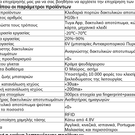
α επιχείρησής μας για να σας βοηθήσει να αρχίσετε την επιχείρηση τω
ίπου οι παράμετροι προϊόντων
 προϊόντων
Κλειδαριά πορτών δακτυλικών απο
ος αριθμός
H10b-τ
Tuya App, δακτυλικό αποτύπωμα, κ
δώστε τους τρόπους
κάρτα, μηχανικό κλειδί
ρασία εργασίας
-20℃~70℃
α εργασίας
20%~90%
ργασίας
6V (μπαταρίες Αντιαεροπορικού Πυρ
στης δακτυλικών
Αναγνώστης δακτυλικών αποτυπωμ
πωμάτων
 προσδιορισμού
<0>
ου γίνεται
Κράμα ψευδάργυρου
α διαθέσιμα
Ο Μαύρος, ασήμι
Υποστήριξη 10.000 φορές του κλεισί
 ζωής μπαταριών
ξεκλειδώματος της λειτουργίας
ή κατανάλωση ισχύος
<30ua>
κή κατανάλωση ισχύος
<200ma>
ητα στοιχείων
300pcs στοιχεία για fingerprint+pas
ήρας δακτυλικών αποτυπωμάτων
Αισθητήρας ημιαγωγών
τυλικό αποτύπωμα ψεύτικο
<0>
ι το ποσοστό
RFID
οποίηση χαμηλής τάσης
Κάτω από 4.8V
Αγγλικά, κινεζικά, ισπανικά, Portugue
α
Μαλαισίας και περισσότεροι