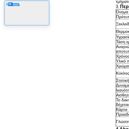
τμήματ
Περ
3.
Όνομα
Πρότυπ
Ξεκλει
Θερμοκ
Υγρασί
Τάση ε
Αναγνώ
αποτυ
Χρόνος
Υλικό π
Χρώματ
Κύκλος
Στατικ
Δυναμι
Ικανότ
Αισθητ
Το δακ
δέχετα
Κάρτα
Προειδ
Γλώσσ