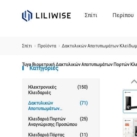
Σπίτι
Περίπου
Σπίτι
Προϊόντα
Δακτυλικών Αποτυπωμάτων Κλείδω
Tuya Βιομετρική Δακτυλικών Αποτυπωμάτων Πορτών Κλε
Κατηγορίες
Ηλεκτρονικές
(150)
Κλειδαριές
Δακτυλικών
(71)
Αποτυπωμάτων
Κλείδωμα Θυρών
Κλειδαριά Πορτών
(25)
Αναγνώρισης Προσώπου
Κλειδαριά Πόρτας
(11)