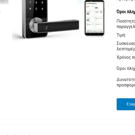
Όροι πλη
Ποσότητ
παραγγελ
Τιμή:
Συσκευα
λεπτομέρ
Χρόνος π
Όροι πλη
Δυνατότ
προσφορ
Επα