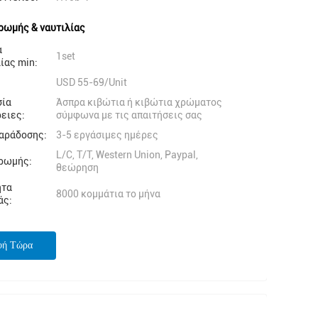
ρωμής & ναυτιλίας
α
1set
ίας min:
USD 55-69/Unit
σία
Άσπρα κιβώτια ή κιβώτια χρώματος
ειες:
σύμφωνα με τις απαιτήσεις σας
αράδοσης:
3-5 εργάσιμες ημέρες
L/C, T/T, Western Union, Paypal,
ρωμής:
θεώρηση
ητα
8000 κομμάτια το μήνα
άς:
φή Τώρα