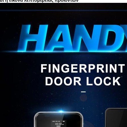
ut η εικόνα λεπτομέρειας προϊόντων
Αφήστε ένα μήνυμα Θα σας καλέσουμε
σύντομα!