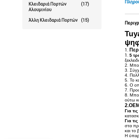
Πληρο
Κλειδαριά Πορτών
(17)
Αλουμινίου
Άλλη Κλειδαριά Πορτών
(15)
Περιγρ
Tuy
ψηφ
Περ
1.
1.
5 τρ
ξεκλειδ
2. Μπο
3. Σύγ
4. Πολ
5. Το κ
6. Ο ο
7. Προ
8. Μπο
ούτω κ
2.OE
Για τι
κατασκ
Για τις
στα πρ
και το
Η ύπαρ