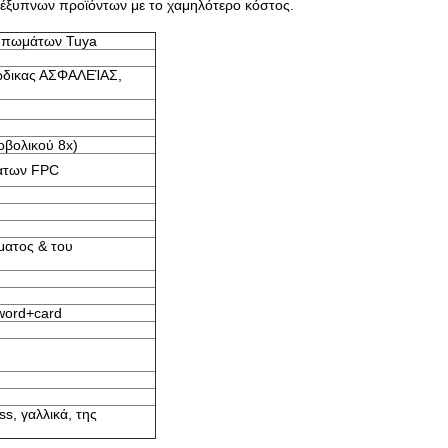
ν έξυπνων προϊόντων με το χαμηλότερο κόστος.
τυπωμάτων Tuya
ώδικας ΑΣΦΑΛΕΊΑΣ,
οβολικού 8x)
άτων FPC
ματος & του
sword+card
ss, γαλλικά, της